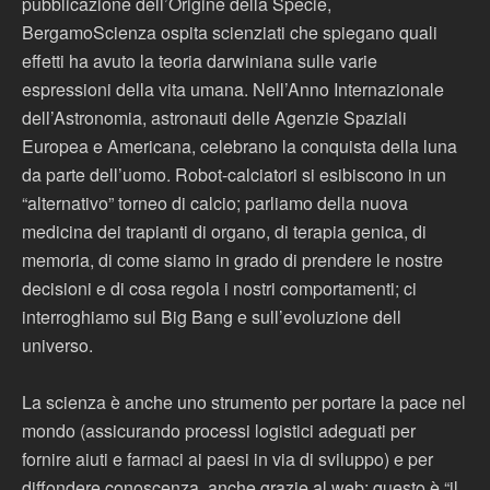
pubblicazione dell’Origine della Specie,
BergamoScienza ospita scienziati che spiegano quali
effetti ha avuto la teoria darwiniana sulle varie
espressioni della vita umana. Nell’Anno Internazionale
dell’Astronomia, astronauti delle Agenzie Spaziali
Europea e Americana, celebrano la conquista della luna
da parte dell’uomo. Robot-calciatori si esibiscono in un
“alternativo” torneo di calcio; parliamo della nuova
medicina dei trapianti di organo, di terapia genica, di
memoria, di come siamo in grado di prendere le nostre
decisioni e di cosa regola i nostri comportamenti; ci
interroghiamo sul Big Bang e sull’evoluzione dell
universo.
La scienza è anche uno strumento per portare la pace nel
mondo (assicurando processi logistici adeguati per
fornire aiuti e farmaci ai paesi in via di sviluppo) e per
diffondere conoscenza, anche grazie al web: questo è “il