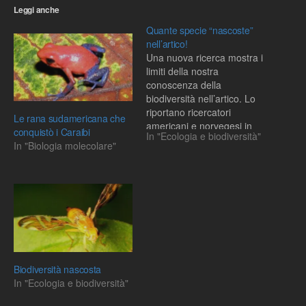
Leggi anche
Quante specie “nascoste”
nell’artico!
Una nuova ricerca mostra i
limiti della nostra
conoscenza della
biodiversità nell’artico. Lo
riportano ricercatori
Le rana sudamericana che
americani e norvegesi in
conquistò i Caraibi
In "Ecologia e biodiversità"
un articolo su Proceedings
In "Biologia molecolare"
of the National Academy of
Science. In genere le
specie di piante si
definiscono per la loro
forma ed altri caratteri
visibili. Ma la specie è un…
Biodiversità nascosta
In "Ecologia e biodiversità"