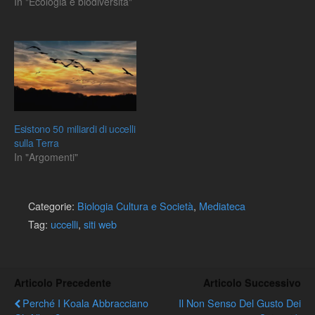
In "Ecologia e biodiversità"
Esistono 50 miliardi di uccelli
sulla Terra
In "Argomenti"
Categorie:
Biologia Cultura e Società
,
Mediateca
Tag:
uccelli
,
siti web
Articolo Precedente
Articolo Successivo
Perché I Koala Abbracciano
Il Non Senso Del Gusto Dei