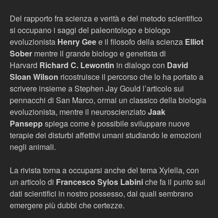
Del rapporto fra scienza e verità e del metodo scientifico
si occupano i saggi del paleontologo e biologo
evoluzionista
Henry Gee
e il filosofo della scienza
Elliot
Sober
mentre il grande biologo e genetista di
Harvard
Richard C. Lewontin
in dialogo con
David
Sloan Wilson
ricostruisce il percorso che lo ha portato a
scrivere insieme a Stephen Jay Gould l’articolo sui
pennacchi di San Marco, ormai un classico della biologia
evoluzionista, mentre il neuroscienziato
Jaak
Pansepp
spiega come è possibile sviluppare nuove
terapie dei disturbi affettivi umani studiando le emozioni
negli animali.
La rivista torna a occuparsi anche del tema Xylella, con
un articolo di
Francesco Sylos Labini
che fa il punto sui
dati scientifici in nostro possesso, dai quali sembrano
emergere più dubbi che certezze.