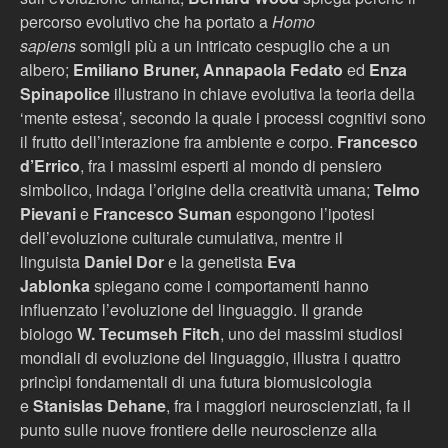
percorso evolutivo che ha portato a
Homo
sapiens
somigli più a un intricato cespuglio che a un
albero;
Emiliano Bruner, Annapaola Fedato
ed
Enza
Spinapolice
illustrano in chiave evolutiva la teoria della
‘mente estesa’, secondo la quale i processi cognitivi sono
il frutto dell’interazione fra ambiente e corpo.
Francesco
d’Errico
, fra i massimi esperti al mondo di pensiero
simbolico, indaga l’origine della creatività umana;
Telmo
Pievani
e
Francesco Suman
espongono l’ipotesi
dell’evoluzione culturale cumulativa, mentre il
linguista
Daniel Dor
e la genetista
Eva
Jablonka
spiegano come i comportamenti hanno
influenzato l’evoluzione del linguaggio. Il grande
biologo
W. Tecumseh Fitch
, uno dei massimi studiosi
mondiali di evoluzione del linguaggio, illustra i quattro
princìpi fondamentali di una futura biomusicologia
e
Stanislas Dehane
, fra i maggiori neuroscienziati, fa il
punto sulle nuove frontiere delle neuroscienze alla