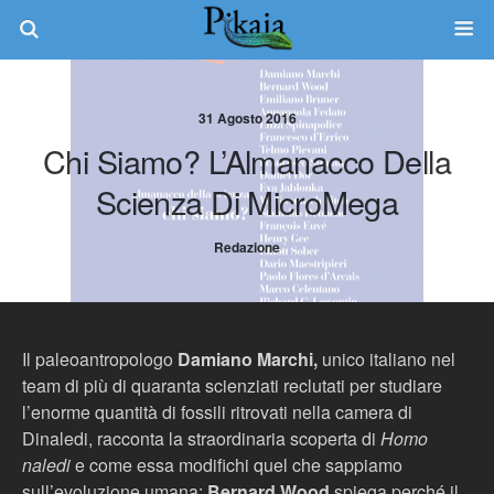
31 Agosto 2016
Chi Siamo? L’Almanacco Della
Scienza Di MicroMega
Redazione
Il paleoantropologo
Damiano Marchi,
unico italiano nel
team di più di quaranta scienziati reclutati per studiare
l’enorme quantità di fossili ritrovati nella camera di
Dinaledi, racconta la straordinaria scoperta di
Homo
naledi
e come essa modifichi quel che sappiamo
sull’evoluzione umana;
Bernard Wood
spiega perché il