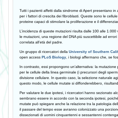
Tutti i pazienti affetti dalla sindrome di Apert presentano
per i fattori di crescita dei fibroblasti. Queste sono le cellu
proteine capaci di stimolare la proliferazione e il differenzi
L’incidenza di queste mutazioni risulta dalle 100 alle 1.000 
le mutazioni, una regione del DNA più suscettibile ad errori
correlata all’età del padre.
Un gruppo di ricercatori della
University of Southern Cali
open access
PLoS Biology
, i biologi affermano che, se fos
In contrasto, essi propongono un’alternativa: la mutazione 
per le cellule della linea germinale (i precursori degli spe
divisione cellulare. In questo caso, la selezione naturale agi
questo modo, le cellule mutate si diffonderebbero, risultando
Per valutare le due ipotesi, i ricercatori hanno sezionato alc
sembrano essere in accordo con la seconda ipotesi, poichè i
mutate può spiegare anche la relazione tra la patologia dell
il passare del tempo esse avranno colonizzato una porzione
dissezionati di uomini cinquantenni e sessantenni contengano 