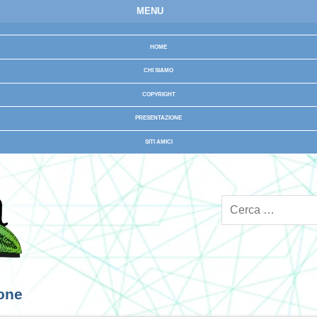
MENU
HOME
CHI SIAMO
COPYRIGHT
PRESENTAZIONE
SITI AMICI
ione