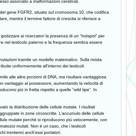
esso associato a malformazioni cerebrali.
g) del gene FGFR2, situato sul cromosoma 10, che codifica
are, mentre il termine fattore di crescita si riferisce a
ipotizzare ai ricercatori la presenza di un “hotspot” per
pare nel testicolo paterno e la frequenza sembra essere
mutazioni tramite un modello matematico. Sulla rivista
ibuite uniformemente all’interno dei testicoli.
ile alle altre porzioni di DNA, ma risultare vantaggiosa
e un vantaggio al possessore, aumentando la velocità di
ducono più in fretta rispetto a quelle “wild tipe”. In
to la distribuzione delle cellule mutate. I risultati
gruppate in zone circoscritte. L’accumulo delle cellule
 cellule mutate perchè si riproducono più velocemente, con
atozoi mutati. Non è un caso, che i testicoli
chi trentenni anch’essi portatori.