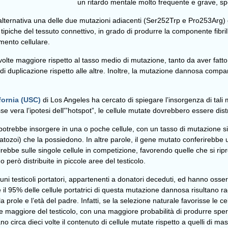
un ritardo mentale molto frequente e grave, sp
 in alternativa una delle due mutazioni adiacenti (Ser252Trp e Pro253Ar
le tipiche del tessuto connettivo, in grado di produrre la componente fibrill
amento cellulare.
volte maggiore rispetto al tasso medio di mutazione, tanto da aver fatto 
 di duplicazione rispetto alle altre. Inoltre, la mutazione dannosa com
fornia (USC)
di Los Angeles ha cercato di spiegare l’insorgenza di tali 
se vera l’ipotesi dell'”hotspot”, le cellule mutate dovrebbero essere distr
potrebbe insorgere in una o poche cellule, con un tasso di mutazione sim
rmatozoi) che la possiedono. In altre parole, il gene mutato conferirebb
rebbe sulle singole cellule in competizione, favorendo quelle che si ripro
 però distribuite in piccole aree del testicolo.
uni testicoli portatori, appartenenti a donatori deceduti, ed hanno osserva
l 95% delle cellule portatrici di questa mutazione dannosa risultano rag
a prole e l’età del padre. Infatti, se la selezione naturale favorisse le
 maggiore del testicolo, con una maggiore probabilità di produrre sperm
circa dieci volte il contenuto di cellule mutate rispetto a quelli di mas