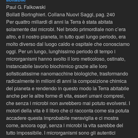
Paul G. Falkowski
Bollati Boringhieri. Collana Nuovi Saggi, pag. 240
Per quattro miliardi di anni la Terra è stata abitata
solamente dai microbi. Nel brodo primordiale non c’era
altro, e il nostro pianeta, in tutto quel lungo periodo, era
molto diverso dal luogo caldo e ospitale che conosciamo
oggi. Per un lungo, lunghissimo periodo di tempo i
microrganismi hanno svolto il loro meticoloso, ostinato,
instancabile lavorìo biochimico grazie alle loro
sofisticatissime nanomacchine biologiche, trasformando
radicalmente in milioni di anni la composizione chimica
del pianeta e rendendo in questo modo la Terra abitabile
anche per le altre forme di vita, esseri umani compresi,
che senza i microbi non avrebbero mai potuto evolversi. I
motori della vita è il libro che ci racconta come sia potuta
accadere questa improbabile meraviglia e ci mostra
come, ancora oggi, senza i microbi la vita sarebbe del
tutto impossibile. I microrganismi sono gli autentici