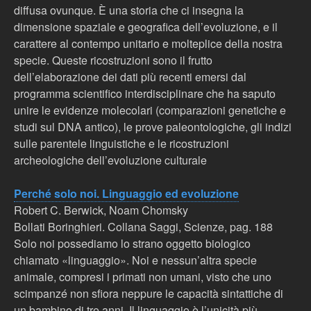
diffusa ovunque. È una storia che ci insegna la
dimensione spaziale e geografica dell’evoluzione, e il
carattere al contempo unitario e molteplice della nostra
specie. Queste ricostruzioni sono il frutto
dell’elaborazione dei dati più recenti emersi dal
programma scientifico interdisciplinare che ha saputo
unire le evidenze molecolari (comparazioni genetiche e
studi sul DNA antico), le prove paleontologiche, gli indizi
sulle parentele linguistiche e le ricostruzioni
archeologiche dell’evoluzione culturale
Perché solo noi. Linguaggio ed evoluzione
Robert C. Berwick, Noam Chomsky
Bollati Boringhieri. Collana Saggi, Scienze, pag. 188
Solo noi possediamo lo strano oggetto biologico
chiamato «linguaggio». Noi e nessun’altra specie
animale, compresi i primati non umani, visto che uno
scimpanzé non sfiora neppure le capacità sintattiche di
un bambino di tre anni. Il linguaggio è l’unicità più