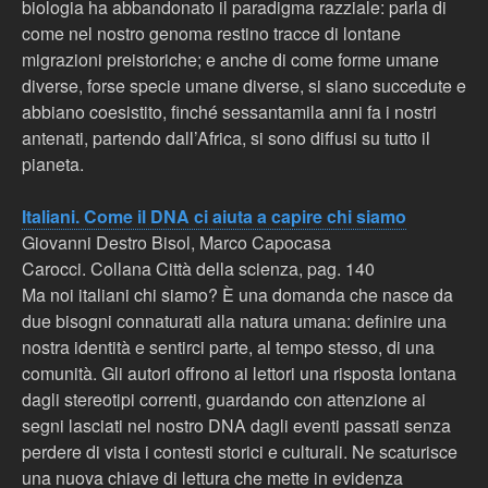
biologia ha abbandonato il paradigma razziale: parla di
come nel nostro genoma restino tracce di lontane
migrazioni preistoriche; e anche di come forme umane
diverse, forse specie umane diverse, si siano succedute e
abbiano coesistito, finché sessantamila anni fa i nostri
antenati, partendo dall’Africa, si sono diffusi su tutto il
pianeta.
Italiani. Come il DNA ci aiuta a capire chi siamo
Giovanni Destro Bisol, Marco Capocasa
Carocci. Collana Città della scienza, pag. 140
Ma noi italiani chi siamo? È una domanda che nasce da
due bisogni connaturati alla natura umana: definire una
nostra identità e sentirci parte, al tempo stesso, di una
comunità. Gli autori offrono ai lettori una risposta lontana
dagli stereotipi correnti, guardando con attenzione ai
segni lasciati nel nostro DNA dagli eventi passati senza
perdere di vista i contesti storici e culturali. Ne scaturisce
una nuova chiave di lettura che mette in evidenza