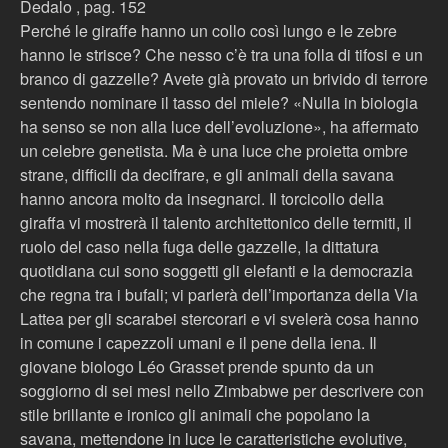
Dedalo , pag. 152
Perché le giraffe hanno un collo così lungo e le zebre
hanno le strisce? Che nesso c’è tra una folla di tifosi e un
branco di gazzelle? Avete già provato un brivido di terrore
sentendo nominare il tasso del miele? «Nulla in biologia
ha senso se non alla luce dell’evoluzione», ha affermato
un celebre genetista. Ma è una luce che proietta ombre
strane, difficili da decifrare, e gli animali della savana
hanno ancora molto da insegnarci. Il torcicollo della
giraffa vi mostrerà il talento architettonico delle termiti, il
ruolo del caso nella fuga delle gazzelle, la dittatura
quotidiana cui sono soggetti gli elefanti e la democrazia
che regna tra i bufali; vi parlerà dell’importanza della Via
Lattea per gli scarabei stercorari e vi svelerà cosa hanno
in comune i capezzoli umani e il pene della iena. Il
giovane biologo Léo Grasset prende spunto da un
soggiorno di sei mesi nello Zimbabwe per descrivere con
stile brillante e ironico gli animali che popolano la
savana, mettendone in luce le caratteristiche evolutive,