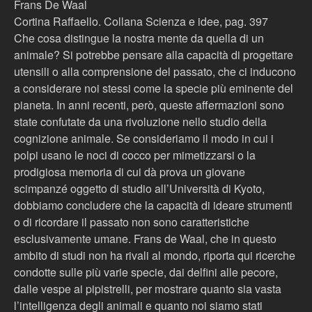
Frans De Waal
Cortina Raffaello. Collana Scienza e idee, pag. 397
Che cosa distingue la nostra mente da quella di un
animale? Si potrebbe pensare alla capacità di progettare
utensili o alla comprensione del passato, che ci inducono
a considerare noi stessi come la specie più eminente del
pianeta. In anni recenti, però, queste affermazioni sono
state confutate da una rivoluzione nello studio della
cognizione animale. Se consideriamo il modo in cui i
polpi usano le noci di cocco per mimetizzarsi o la
prodigiosa memoria di cui dà prova un giovane
scimpanzé oggetto di studio all’Università di Kyoto,
dobbiamo concludere che la capacità di ideare strumenti
o di ricordare il passato non sono caratteristiche
esclusivamente umane. Frans de Waal, che in questo
ambito di studi non ha rivali al mondo, riporta qui ricerche
condotte sulle più varie specie, dai delfini alle pecore,
dalle vespe ai pipistrelli, per mostrare quanto sia vasta
l’intelligenza degli animali e quanto noi siamo stati