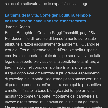
sciocchi a sottovalutarne le capacità così a lungo.
La trama della vita. Come geni, cultura, tempo e
destino determinano il nostro temperamento
Jerome Kagan
Bollati Boringhieri. Collana Saggi Tascabili, pag. 256
Per decenni le differenze di temperamento sono state
attribuite a fattori esclusivamente ambientali. Quando le
teorie di Freud imperavano, le differenze nella risposta
emotiva e comportamentale delle persone venivano tutte
legate a esperienze vissute, alla condizione familiare, a
traumi subiti nel corso della prima infanzia. Jerome
Kagan dopo aver organizzato il più grande esperimento
di psicologia al mondo, seguendo passo passo centinaia
di persone per oltre vent’anni, rovescia qui la prospettiva
e mette in risalto la base biologica del temperamento,
mostrando come una parte importante del carattere sia
invece direttamente influenzata dalla struttura genetica.
Ma se è vero che c&#8217;è una base ereditaria è anche