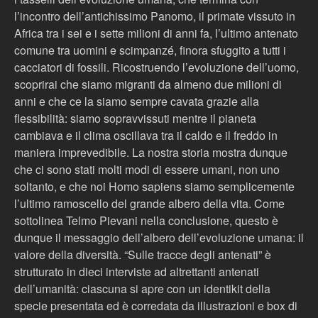
l’incontro dell’antichissimo Panomo, il primate vissuto in
Africa tra i sei e i sette milioni di anni fa, l’ultimo antenato
comune tra uomini e scimpanzé, finora sfuggito a tutti i
cacciatori di fossili. Ricostruendo l’evoluzione dell’uomo,
scoprirai che siamo migranti da almeno due milioni di
anni e che ce la siamo sempre cavata grazie alla
flessibilità: siamo sopravvissuti mentre il pianeta
cambiava e il clima oscillava tra il caldo e il freddo in
maniera imprevedibile. La nostra storia mostra dunque
che ci sono stati molti modi di essere umani, non uno
soltanto, e che noi Homo sapiens siamo semplicemente
l’ultimo ramoscello del grande albero della vita. Come
sottolinea Telmo Pievani nella conclusione, questo è
dunque il messaggio dell’albero dell’evoluzione umana: il
valore della diversità. “Sulle tracce degli antenati” è
strutturato in dieci interviste ad altrettanti antenati
dell’umanità: ciascuna si apre con un identikit della
specie presentata ed è corredata da illustrazioni e box di