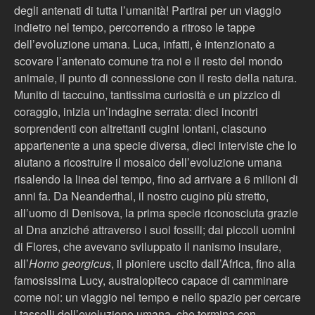
degli antenati di tutta l’umanità! Partirai per un viaggio
indietro nel tempo, percorrendo a ritroso le tappe
dell’evoluzione umana. Luca, infatti, è intenzionato a
scovare l’antenato comune tra noi e il resto del mondo
animale, il punto di connessione con il resto della natura.
Munito di taccuino, tantissima curiosità e un pizzico di
coraggio, inizia un’indagine serrata: dieci incontri
sorprendenti con altrettanti cugini lontani, ciascuno
appartenente a una specie diversa, dieci interviste che lo
aiutano a ricostruire il mosaico dell’evoluzione umana
risalendo la linea del tempo, fino ad arrivare a 6 milioni di
anni fa. Da Neanderthal, il nostro cugino più stretto,
all’uomo di Denisova, la prima specie riconosciuta grazie
al Dna anziché attraverso i suoi fossili; dai piccoli uomini
di Flores, che avevano sviluppato il nanismo insulare,
all’
Homo georgicus
, il pioniere uscito dall’Africa, fino alla
famosissima Lucy, australopiteco capace di camminare
come noi: un viaggio nel tempo e nello spazio per cercare
i tasselli dell’evoluzione umana, che termina con