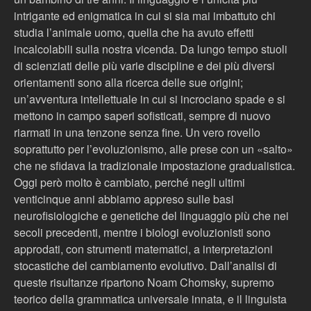
intrigante ed enigmatica in cui si sia mai imbattuto chi
studia l’animale uomo, quella che ha avuto effetti
incalcolabili sulla nostra vicenda. Da lungo tempo stuoli
di scienziati delle più varie discipline e dei più diversi
orientamenti sono alla ricerca delle sue origini;
un’avventura intellettuale in cui si incrociano spade e si
mettono in campo saperi sofisticati, sempre di nuovo
riarmati in una tenzone senza fine. Un vero rovello
soprattutto per l’evoluzionismo, alle prese con un «salto»
che ne sfidava la tradizionale impostazione gradualistica.
Oggi però molto è cambiato, perché negli ultimi
venticinque anni abbiamo appreso sulle basi
neurofisiologiche e genetiche del linguaggio più che nei
secoli precedenti, mentre i biologi evoluzionisti sono
approdati, con strumenti matematici, a interpretazioni
stocastiche del cambiamento evolutivo. Dall’analisi di
queste risultanze ripartono Noam Chomsky, supremo
teorico della grammatica universale innata, e il linguista