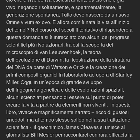
vivo, negando risolutamente, e sperimentalmente, la
generazione spontanea. Tutto deve nascere da un uovo,
Omne vivum ex ovo. E allora com’è nata la vita all’inizio
dei tempi? Nel corso dei secoli il tentativo di rispondere a
questa domanda si è intrecciato con alcuni dei progressi
scientifici più rivoluzionari, tra cui la scoperta del
microscopio di van Leeuwenhoek, la teoria
dell’evoluzione di Darwin, la ricostruzione della struttura
del DNA da parte di Watson e Crick e la creazione dei
primi composti organici in laboratorio ad opera di Stanley
Miller. Oggi, in un’epoca di grande sviluppo
dell’ingegneria genetica e delle esplorazioni spaziali,
alcuni scienziati pensano di essere sul punto di poter
creare la vita a partire da elementi non viventi. In questo
libro, vivace e magnificamente narrato – ricco di gustosi
aneddoti ma al tempo stesso solido nella sua trattazione
scientifica -, il geochimico James Cleaves si unisce al
giornalista Bill Mesler per raccontarci con rara efficacia la