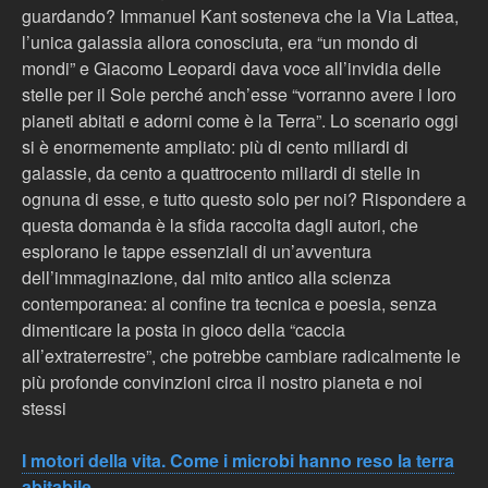
guardando? Immanuel Kant sosteneva che la Via Lattea,
l’unica galassia allora conosciuta, era “un mondo di
mondi” e Giacomo Leopardi dava voce all’invidia delle
stelle per il Sole perché anch’esse “vorranno avere i loro
pianeti abitati e adorni come è la Terra”. Lo scenario oggi
si è enormemente ampliato: più di cento miliardi di
galassie, da cento a quattrocento miliardi di stelle in
ognuna di esse, e tutto questo solo per noi? Rispondere a
questa domanda è la sfida raccolta dagli autori, che
esplorano le tappe essenziali di un’avventura
dell’immaginazione, dal mito antico alla scienza
contemporanea: al confine tra tecnica e poesia, senza
dimenticare la posta in gioco della “caccia
all’extraterrestre”, che potrebbe cambiare radicalmente le
più profonde convinzioni circa il nostro pianeta e noi
stessi
I motori della vita. Come i microbi hanno reso la terra
abitabile