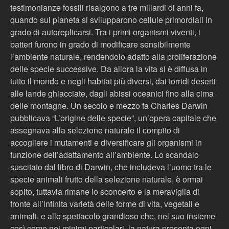
testimonianze fossili risalgono a tre miliardi di anni fa,
quando sul pianeta si svilupparono cellule primordiali in
grado di autoreplicarsi. Tra i primi organismi viventi, i
batteri furono in grado di modificare sensibilmente
l’ambiente naturale, rendendolo adatto alla proliferazione
delle specie successive. Da allora la vita si è diffusa in
tutto il mondo e negli habitat più diversi, dai torridi deserti
alle lande ghiacciate, dagli abissi oceanici fino alla cima
delle montagne. Un secolo e mezzo fa Charles Darwin
pubblicava “L’origine delle specie”, un’opera capitale che
assegnava alla selezione naturale il compito di
accogliere i mutamenti e diversificare gli organismi in
funzione dell’adattamento all’ambiente. Lo scandalo
suscitato dal libro di Darwin, che includeva l’uomo tra le
specie animali frutto della selezione naturale, è ormai
sopito, tuttavia rimane lo sconcerto e la meraviglia di
fronte all’infinita varietà delle forme di vita, vegetali e
animali, e allo spettacolo grandioso che, nel suo insieme
così come nei minimi particolari, la natura presenta ogni