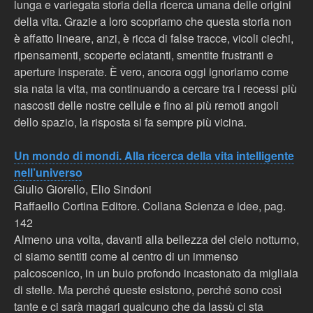
lunga e variegata storia della ricerca umana delle origini
della vita. Grazie a loro scopriamo che questa storia non
è affatto lineare, anzi, è ricca di false tracce, vicoli ciechi,
ripensamenti, scoperte eclatanti, smentite frustranti e
aperture insperate. È vero, ancora oggi ignoriamo come
sia nata la vita, ma continuando a cercare tra i recessi più
nascosti delle nostre cellule e fino ai più remoti angoli
dello spazio, la risposta si fa sempre più vicina.
Un mondo di mondi. Alla ricerca della vita intelligente
nell’universo
Giulio Giorello, Elio Sindoni
Raffaello Cortina Editore. Collana Scienza e idee, pag.
142
Almeno una volta, davanti alla bellezza del cielo notturno,
ci siamo sentiti come al centro di un immenso
palcoscenico, in un buio profondo incastonato da migliaia
di stelle. Ma perché queste esistono, perché sono così
tante e ci sarà magari qualcuno che da lassù ci sta