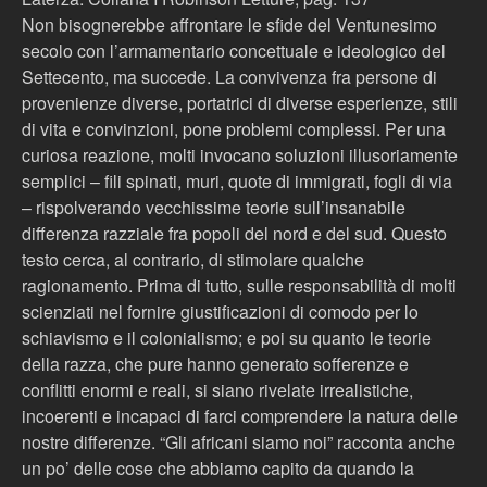
Non bisognerebbe affrontare le sfide del Ventunesimo
secolo con l’armamentario concettuale e ideologico del
Settecento, ma succede. La convivenza fra persone di
provenienze diverse, portatrici di diverse esperienze, stili
di vita e convinzioni, pone problemi complessi. Per una
curiosa reazione, molti invocano soluzioni illusoriamente
semplici – fili spinati, muri, quote di immigrati, fogli di via
– rispolverando vecchissime teorie sull’insanabile
differenza razziale fra popoli del nord e del sud. Questo
testo cerca, al contrario, di stimolare qualche
ragionamento. Prima di tutto, sulle responsabilità di molti
scienziati nel fornire giustificazioni di comodo per lo
schiavismo e il colonialismo; e poi su quanto le teorie
della razza, che pure hanno generato sofferenze e
conflitti enormi e reali, si siano rivelate irrealistiche,
incoerenti e incapaci di farci comprendere la natura delle
nostre differenze. “Gli africani siamo noi” racconta anche
un po’ delle cose che abbiamo capito da quando la