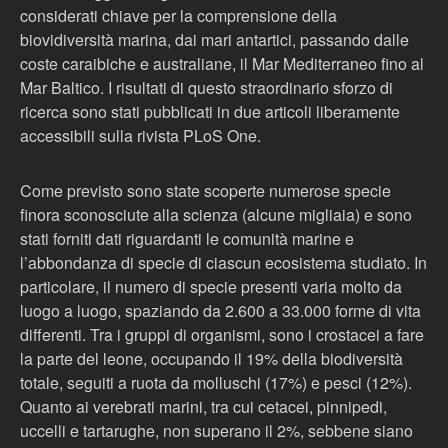
considerati chiave per la comprensione della
biovidiversità marina, dai mari antartici, passando dalle
coste caraibiche e australiane, il Mar Mediterraneo fino al
Mar Baltico. I risultati di questo straordinario sforzo di
ricerca sono stati pubblicati in due articoli liberamente
accessibili sulla rivista PLoS One.
Come previsto sono state scoperte numerose specie
finora sconosciute alla scienza (alcune migliaia) e sono
stati forniti dati riguardanti le comunità marine e
l’abbondanza di specie di ciascun ecosistema studiato. In
particolare, il numero di specie presenti varia molto da
luogo a luogo, spaziando da 2.600 a 33.000 forme di vita
differenti. Tra i gruppi di organismi, sono i crostacei a fare
la parte del leone, occupando il 19% della biodiversità
totale, seguiti a ruota da molluschi (17%) e pesci (12%).
Quanto ai verebrati marini, tra cui cetacei, pinnipedi,
uccelli e tartarughe, non superano il 2%, sebbene siano