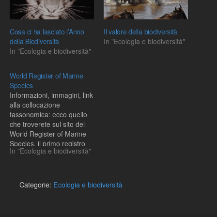
Cosa ci ha lasciato l’Anno
Il valore della biodiversità
della Biodiversità
In "Ecologia e biodiversità"
In "Ecologia e biodiversità"
World Register of Marine
Species
Informazioni, immagini, link
alla collocazione
tassonomica: ecco quello
che troverete sul sito del
World Register of Marine
Species, il primo registro
In "Ecologia e biodiversità"
mondiale delle specie
marine, elaborato grazie
ad un progetto che ha
coinvolto decine di
Categorie:
Ecologia e biodiversità
ricercatori di tutto il mondo,
compresi alcuni italiani.Al
momento sono già state