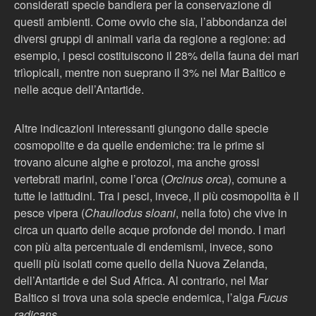
considerati specie bandiera per la conservazione di
questi ambienti. Come ovvio che sia, l’abbondanza dei
diversi gruppi di animali varia da regione a regione: ad
esempio, i pesci costituiscono il 28% della fauna dei mari
triìopicali, mentre non sueprano il 3% nel Mar Baltico e
nelle acque dell’Antartide.
Altre indicazioni interessanti giungono dalle specie
cosmopolite e da quelle endemiche: tra le prime si
trovano alcune alghe e protozoi, ma anche grossi
vertebrati marini, come l’orca (
Orcinus orca
), comune a
tutte le latitudini. Tra i pesci, invece, il più cosmopolita è il
pesce vipera (
Chauliodus sloani
, nella foto) che vive in
circa un quarto delle acque profonde del mondo. I mari
con più alta percentuale di endemismi, invece, sono
quelli più isolati come quello della Nuova Zelanda,
dell’Antartide e del Sud Africa. Al contrario, nel Mar
Baltico si trova una sola specie endemica, l’alga
Fucus
radicans
.