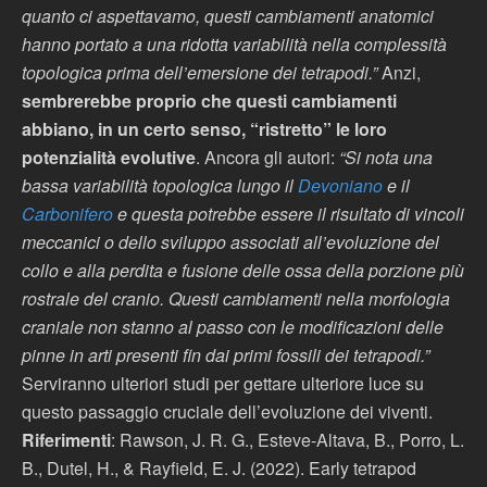
quanto ci aspettavamo, questi cambiamenti anatomici
hanno portato a una ridotta variabilità nella complessità
topologica prima dell’emersione dei tetrapodi.”
Anzi,
sembrerebbe proprio che questi cambiamenti
abbiano, in un certo senso, “ristretto” le loro
potenzialità evolutive
. Ancora gli autori:
“Si nota una
bassa variabilità topologica lungo il
Devoniano
e il
Carbonifero
e questa potrebbe essere il risultato di vincoli
meccanici o dello sviluppo associati all’evoluzione del
collo e alla perdita e fusione delle ossa della porzione più
rostrale del cranio. Questi cambiamenti nella morfologia
craniale non stanno al passo con le modificazioni delle
pinne in arti presenti fin dai primi fossili dei tetrapodi.”
Serviranno ulteriori studi per gettare ulteriore luce su
questo passaggio cruciale dell’evoluzione dei viventi.
Riferimenti
: Rawson, J. R. G., Esteve-Altava, B., Porro, L.
B., Dutel, H., & Rayfield, E. J. (2022). Early tetrapod