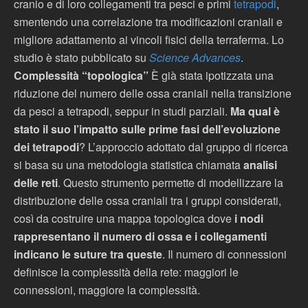
cranio e di loro collegamenti tra pesci e primi
tetrapodi
,
smentendo una correlazione tra modificazioni craniali e
migliore adattamento ai vincoli fisici della terraferma. Lo
studio è stato pubblicato su
Science Advances
.
Complessità “topologica”
È già stata ipotizzata una
riduzione del numero delle ossa craniali nella transizione
da pesci a tetrapodi, seppur in studi parziali.
Ma qual è
stato il suo l’impatto sulle prime fasi dell’evoluzione
dei tetrapodi
? L’approccio adottato dal gruppo di ricerca
si basa su una metodologia statistica chiamata
analisi
delle reti
. Questo strumento permette di modellizzare la
distribuzione delle ossa craniali tra i gruppi considerati,
così da costruire una mappa topologica dove
i nodi
rappresentano il numero di ossa e i collegamenti
indicano le suture tra queste
. Il numero di connessioni
definisce la complessità della rete: maggiori le
connessioni, maggiore la complessità.