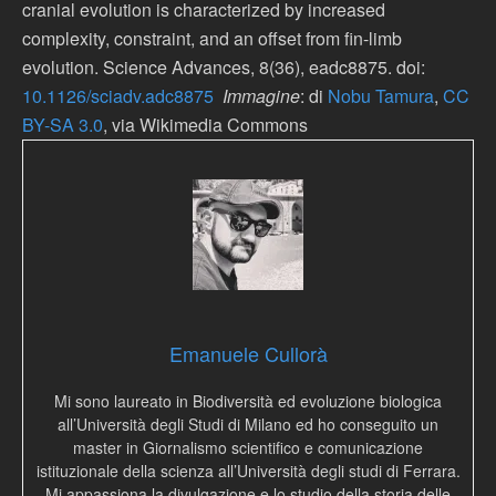
cranial evolution is characterized by increased
complexity, constraint, and an offset from fin-limb
evolution. Science Advances, 8(36), eadc8875. doi:
10.1126/sciadv.adc8875
Immagine
: di
Nobu Tamura
,
CC
BY-SA 3.0
, via Wikimedia Commons
Emanuele Cullorà
Mi sono laureato in Biodiversità ed evoluzione biologica
all’Università degli Studi di Milano ed ho conseguito un
master in Giornalismo scientifico e comunicazione
istituzionale della scienza all’Università degli studi di Ferrara.
Mi appassiona la divulgazione e lo studio della storia delle