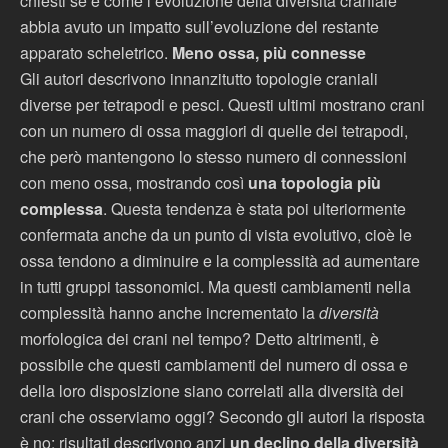
chiesti se e come l’evoluzione della diversità craniale
abbia avuto un impatto sull’evoluzione del restante
apparato scheletrico.
Meno ossa, più connesse
Gli autori descrivono innanzitutto topologie craniali
diverse per tetrapodi e pesci. Questi ultimi mostrano crani
con un numero di ossa maggiori di quelle dei tetrapodi,
che però mantengono lo stesso numero di connessioni
con meno ossa, mostrando così
una topologia più
complessa
. Questa tendenza è stata poi ulteriormente
confermata anche da un punto di vista evolutivo, cioè le
ossa tendono a diminuire e la complessità ad aumentare
in tutti gruppi tassonomici. Ma questi cambiamenti nella
complessità hanno anche incrementato la
diversità
morfologica dei crani nel tempo? Detto altrimenti, è
possibile che questi cambiamenti del numero di ossa e
della loro disposizione siano correlati alla diversità dei
crani che osserviamo oggi? Secondo gli autori la risposta
è no: risultati descrivono anzi
un declino della diversità