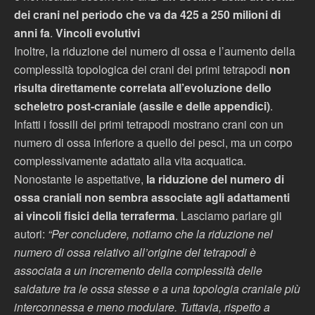
dei crani nel periodo che va da 425 a 250 milioni di
anni fa
.
Vincoli evolutivi
Inoltre, la riduzione del numero di ossa e l’aumento della
complessità topologica dei crani dei primi tetrapodi
non
risulta direttamente correlata all’evoluzione dello
scheletro post-craniale (assile e delle appendici)
.
Infatti i fossili dei primi tetrapodi mostrano crani con un
numero di ossa inferiore a quello dei pesci, ma un corpo
complessivamente adattato alla vita acquatica.
Nonostante le aspettative,
la riduzione del numero di
ossa craniali non sembra associate agli adattamenti
ai vincoli fisici della terraferma
. Lasciamo parlare gli
autori:
“Per concludere, notiamo che la riduzione nel
numero di ossa relativo all’origine dei tetrapodi è
associata a un incremento della complessità delle
saldature tra le ossa stesse e a una topologia craniale più
interconnessa e meno modulare. Tuttavia, rispetto a