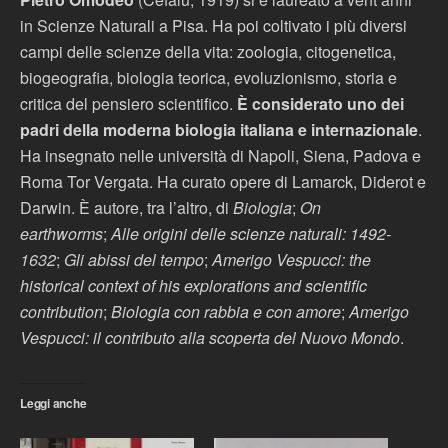
in Scienze Naturali a Pisa. Ha poi coltivato i più diversi
campi delle scienze della vita: zoologia, citogenetica,
biogeografia, biologia teorica, evoluzionismo, storia e
critica del pensiero scientifico.
È considerato uno dei
padri della moderna biologia italiana e internazionale
.
Ha insegnato nelle università di Napoli, Siena, Padova e
Roma Tor Vergata. Ha curato opere di Lamarck, Diderot e
Darwin. È autore, tra l’altro, di
Biologia
;
On
earthworms
;
Alle origini delle scienze naturali: 1492-
1632
;
Gli abissi del tempo
;
Amerigo Vespucci: the
historical context of his explorations and scientific
contribution
;
Biologia con rabbia e con amore
;
Amerigo
Vespucci: il contributo alla scoperta del Nuovo Mondo
.
Leggi anche