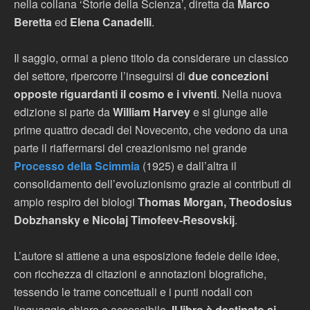
nella collana ‘Storie della Scienza’, diretta da
Marco
Beretta
ed
Elena Canadelli
.
Il saggio, ormai a pieno titolo da considerare un classico
del settore, ripercorre l’inseguirsi di
due concezioni
opposte riguardanti il cosmo e i viventi
. Nella nuova
edizione si parte da
William Harvey
e si giunge alle
prime quattro decadi del Novecento, che vedono da una
parte il riaffermarsi del creazionismo nel grande
Processo della Scimmia
(1925) e dall’altra il
consolidamento dell’evoluzionismo grazie ai contributi di
ampio respiro dei biologi
Thomas Morgan, Theodosius
Dobzhansky e Nicolaj Timofeev-Resovskij
.
L’autore si attiene a una esposizione fedele delle idee,
con ricchezza di citazioni e annotazioni biografiche,
tessendo le trame concettuali e i punti nodali con
linguaggio chiaro e accessibile.
Il libro è destinato ai