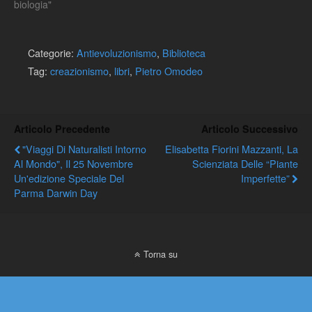
biologia"
Categorie:
Antievoluzionismo
,
Biblioteca
Tag:
creazionismo
,
libri
,
Pietro Omodeo
Articolo Precedente
Articolo Successivo
"Viaggi Di Naturalisti Intorno
Elisabetta Fiorini Mazzanti, La
Al Mondo", Il 25 Novembre
Scienziata Delle “piante
Un'edizione Speciale Del
Imperfette”
Parma Darwin Day
Torna su
Dispositivo Portatile
Pc Desktop