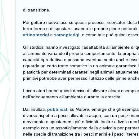
di transizione.
Per gettare nuova luce su questi processi, ricercatori dell
terra ferma e di spostarsi usando le proprie pinne pettorali 
attinopterigi
e
sarcopterigi
, e come tale può quindi essere
Gli studiosi hanno investigato l’adattabilità all’ambiente di 
all’ambiente variando il proprio comportamento, la propria m
capacità riproduttiva e possono eventualmente anche essere 
riguarda un certo tratto somatico in un animale garantisce l
plasticità per determinati caratteri negli animali attualment
primitivi potrebbe aver permesso l’utilizzo delle pinne anc
I ricercatori hanno quindi deciso di allevare alcuni esemplar
nell’adeguamento all’ambiente durante la crescita.
Dai risultati,
pubblicati
su
Nature
, emerge che gli esemplar
diverso rispetto a pesci allevati in acqua, con un posizion
movimento e spostamenti più efficienti. Inoltre a livello mor
esempio con un assottigliamento della clavicola per permett
nelle specie di transizione tra i pesci marini e i pesci “terre