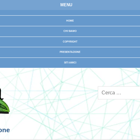
MENU
HOME
CHI SIAMO
COPYRIGHT
PRESENTAZIONE
SITI AMICI
ione