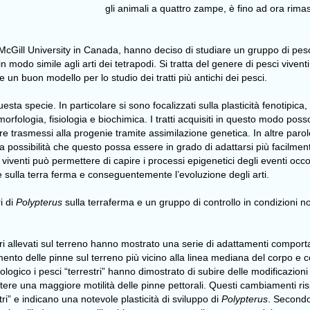
gli animali a quattro zampe, è fino ad ora rimas
a McGill University in Canada, hanno deciso di studiare un gruppo di pe
in modo simile agli arti dei tetrapodi. Si tratta del genere di pesci viven
 un buon modello per lo studio dei tratti più antichi dei pesci.
questa specie. In particolare si sono focalizzati sulla plasticità fenotipi
orfologia, fisiologia e biochimica. I tratti acquisiti in questo modo pos
trasmessi alla progenie tramite assimilazione genetica. In altre parole
a possibilità che questo possa essere in grado di adattarsi più facilmen
e viventi può permettere di capire i processi epigenetici degli eventi occ
he sulla terra ferma e conseguentemente l’evoluzione degli arti.
i di
Polypterus
sulla terraferma e un gruppo di controllo in condizioni 
i allevati sul terreno hanno mostrato una serie di adattamenti comporta
amento delle pinne sul terreno più vicino alla linea mediana del corpo 
fologico i pesci “terrestri” hanno dimostrato di subire delle modificazion
ere una maggiore motilità delle pinne pettorali. Questi cambiamenti ris
stri” e indicano una notevole plasticità di sviluppo di
Polypterus
. Secondo 