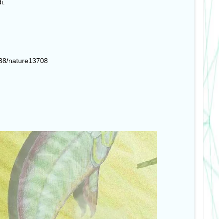
i.
038/nature13708