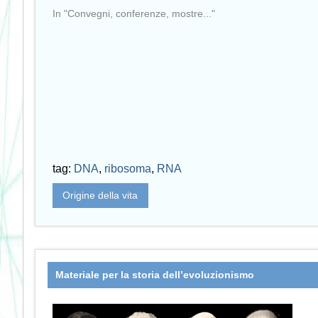
In "Convegni, conferenze, mostre..."
tag:
DNA
,
ribosoma
,
RNA
Origine della vita
Materiale per la storia dell’evoluzionismo