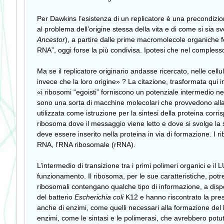
Per Dawkins l’esistenza di un replicatore è una precondizion
al problema dell’origine stessa della vita e di come si sia s
Ancestor
), a partire dalle prime macromolecole organiche f
RNA”, oggi forse la più condivisa. Ipotesi che nel comples
Ma se il replicatore originario andasse ricercato, nelle cellu
invece che la loro origine» ? La citazione, trasformata qui
«i ribosomi “egoisti” forniscono un potenziale intermedio nel
sono una sorta di macchine molecolari che provvedono alla s
utilizzata come istruzione per la sintesi della proteina cor
ribosoma dove il messaggio viene letto e dove si svolge la s
deve essere inserito nella proteina in via di formazione. 
RNA, l’RNA ribosomale (rRNA).
L’intermedio di transizione tra i primi polimeri organici e i
funzionamento. Il ribosoma, per le sue caratteristiche, po
ribosomali contengano qualche tipo di informazione, a dispe
del batterio
Escherichia coli
K12 e hanno riscontrato la pres
anche di enzimi, come quelli necessari alla formazione del l
enzimi, come le sintasi e le polimerasi, che avrebbero potu