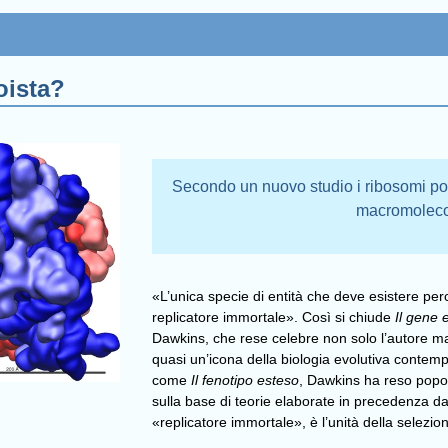
oista?
Secondo un nuovo studio i ribosomi pot
macromolecol
«L’unica specie di entità che deve esistere perch
replicatore immortale». Così si chiude
Il gene 
Dawkins, che rese celebre non solo l’autore ma
quasi un’icona della biologia evolutiva conte
come
Il fenotipo esteso
, Dawkins ha reso popol
sulla base di teorie elaborate in precedenza da 
«replicatore immortale», è l’unità della selez