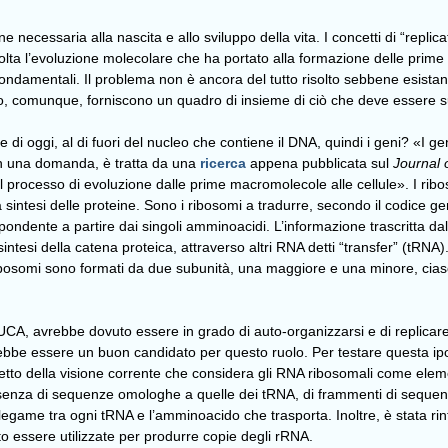
e necessaria alla nascita e allo sviluppo della vita. I concetti di “repl
volta l’evoluzione molecolare che ha portato alla formazione delle prime 
ondamentali. Il problema non è ancora del tutto risolto sebbene esista
so, comunque, forniscono un quadro di insieme di ciò che deve essere s
le di oggi, al di fuori del nucleo che contiene il DNA, quindi i geni? «I g
 in una domanda, è tratta da una
ricerca
appena pubblicata sul
Journal 
 processo di evoluzione dalle prime macromolecole alle cellule». I riboso
intesi delle proteine. Sono i ribosomi a tradurre, secondo il codice ge
rispondente a partire dai singoli amminoacidi. L’informazione trascritta
intesi della catena proteica, attraverso altri RNA detti “transfer” (tRN
I ribosomi sono formati da due subunità, una maggiore e una minore, cia
l LUCA, avrebbe dovuto essere in grado di auto-organizzarsi e di replicar
trebbe essere un buon candidato per questo ruolo. Per testare questa ip
tto della visione corrente che considera gli RNA ribosomali come element
enza di sequenze omologhe a quelle dei tRNA, di frammenti di sequenze 
egame tra ogni tRNA e l’amminoacido che trasporta. Inoltre, è stata rint
to essere utilizzate per produrre copie degli rRNA.