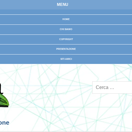
MENU
HOME
CHI SIAMO
COPYRIGHT
PRESENTAZIONE
SITI AMICI
ione