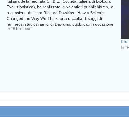
italiana della neonata S.I.B.E. (Società Italiana di Biologia
Evoluzionistica), ha realizzato, e volentieri pubblichiamo, la
recensione del libro Richard Dawkins : How a Scientist
Changed the Way We Think, una raccolta di saggi di
numerosi studiosi amici di Dawkins, pubblicati in occasione
In "Biblioteca"
del…
Il te
In "F