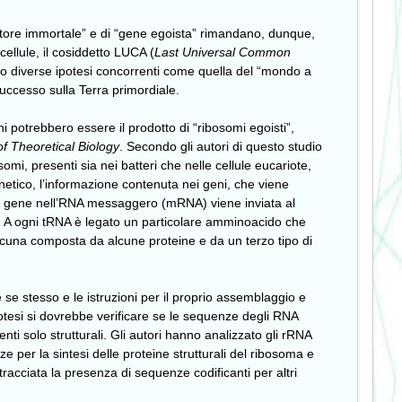
icatore immortale” e di “gene egoista” rimandano, dunque,
cellule, il cosiddetto LUCA (
Last Universal Common
no diverse ipotesi concorrenti come quella del “mondo a
uccesso sulla Terra primordiale.
eni potrebbero essere il prodotto di “ribosomi egoisti”,
of Theoretical Biology
. Secondo gli autori di questo studio
mi, presenti sia nei batteri che nelle cellule eucariote,
netico, l’informazione contenuta nei geni, che viene
 dal gene nell’RNA messaggero (mRNA) viene inviata al
A). A ogni tRNA è legato un particolare amminoacido che
scuna composta da alcune proteine e da un terzo tipo di
e se stesso e le istruzioni per il proprio assemblaggio e
otesi si dovrebbe verificare se le sequenze degli RNA
i solo strutturali. Gli autori hanno analizzato gli rRNA
per la sintesi delle proteine strutturali del ribosoma e
racciata la presenza di sequenze codificanti per altri