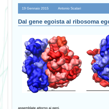
19 Gennaio 2015
Antonio Scalari
Dal gene egoista al ribosoma eg
assemblate attorno ai geni.