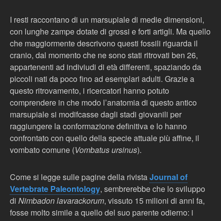
I resti raccontano di un marsupiale di medie dimensioni,
con lunghe zampe dotate di grossi e forti artigli. Ma quello
che maggiormente descrivono questi fossili riguarda il
cranio, dal momento che ne sono stati ritrovati ben 26,
appartenenti ad indiviudi di età differenti, spaziando da
piccoli nati da poco fino ad esemplari adulti. Grazie a
questo ritrovamento, i ricercatori hanno potuto
comprendere in che modo l’anatomia di questo antico
marsupiale si modifcasse dagli stadi giovanili per
raggiungere la conformazione definitiva e lo hanno
confrontato con quello della specie attuale più affine, il
vombato comune (
Vombatus ursinus
).
Come si legge sulle pagine della rivista
Journal of
Vertebrate Paleontology
, sembrerebbe che lo sviluppo
di
Nimbadon
lavarackorum
, vissuto 15 milioni di anni fa,
fosse molto simile a quello del suo parente odierno: i