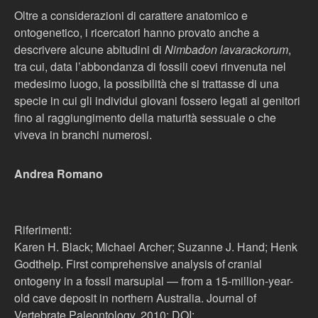
Oltre a considerazioni di carattere anatomico e
ontogenetico, i ricercatori hanno provato anche a
descrivere alcune abitudini di
Nimbadon lavarackorum
,
tra cui, data l’abbondanza di fossili coevi rinvenuta nel
medesimo luogo, la possibilità che si trattasse di una
specie in cui gli individui giovani fossero legati ai genitori
fino al raggiungimento della maturità sessuale o che
viveva in branchi numerosi.
Andrea Romano
Riferimenti:
Karen H. Black; Michael Archer; Suzanne J. Hand; Henk
Godthelp. First comprehensive analysis of cranial
ontogeny in a fossil marsupial — from a 15-million-year-
old cave deposit in northern Australia. Journal of
Vertebrate Paleontology, 2010; DOI: