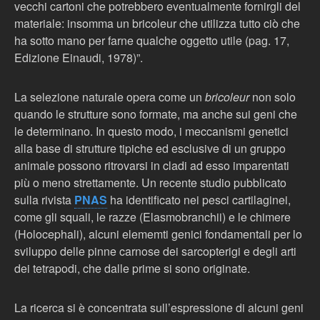
vecchi cartoni che potrebbero eventualmente fornirgli del
materiale: insomma un bricoleur che utilizza tutto ciò che
ha sotto mano per farne qualche oggetto utile (pag. 17,
Edizione Einaudi, 1978)”.
La selezione naturale opera come un
bricoleur
non solo
quando le strutture sono formate, ma anche sui geni che
le determinano. In questo modo, i meccanismi genetici
alla base di strutture tipiche ed esclusive di un gruppo
animale possono ritrovarsi in cladi ad esso imparentati
più o meno strettamente. Un recente studio pubblicato
sulla rivista
PNAS
ha identificato nei pesci cartilaginei,
come gli squali, le razze (Elasmobranchii) e le chimere
(Holocephali), alcuni elememti genici fondamentali per lo
sviluppo delle pinne carnose dei sarcopterigi e degli arti
dei tetrapodi, che dalle prime si sono originate.
La ricerca si è concentrata sull’espressione di alcuni geni