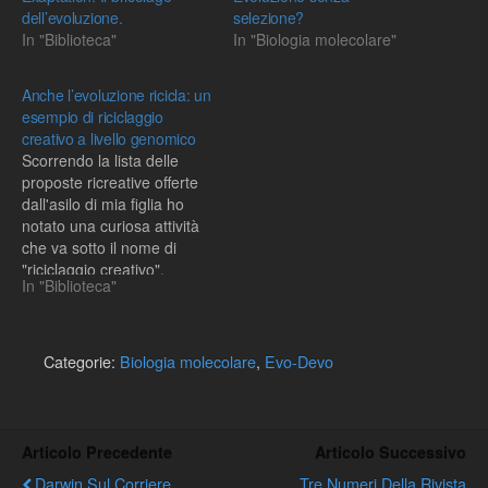
dell’evoluzione.
selezione?
In "Biblioteca"
In "Biologia molecolare"
Anche l’evoluzione ricicla: un
esempio di riciclaggio
creativo a livello genomico
Scorrendo la lista delle
proposte ricreative offerte
dall'asilo di mia figlia ho
notato una curiosa attività
che va sotto il nome di
"riciclaggio creativo".
In "Biblioteca"
Questa attività consiste nel
riutilizzare oggetti inutili
(quali imballaggi, bottiglie
vuote, etc...) per realizzare
Categorie:
Biologia molecolare
,
Evo-Devo
oggetti che possano avere
una qualche utilità
casalinga.Chiaramente
questo tipo di attività…
Articolo Precedente
Articolo Successivo
Darwin Sul Corriere
Tre Numeri Della Rivista