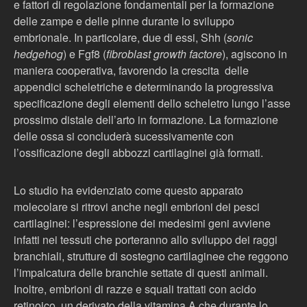
e fattori di regolazione fondamentali per la formazione
delle zampe e delle pinne durante lo sviluppo
embrionale. In particolare, due di essi, Shh (
sonic
hedgehog
) e Fgf8 (
fibroblast growth factore
), agiscono in
maniera cooperativa, favorendo la crescita delle
appendici scheletriche e determinando la progressiva
specificazione degli elementi dello scheletro lungo l’asse
prossimo distale dell’arto in formazione. La formazione
delle ossa si concluderà sucessivamente con
l’ossificazione degli abbozzi cartilaginei già formati.
Lo studio ha evidenziato come questo apparato
molecolare si ritrovi anche negli embrioni dei pesci
cartilaginei: l’espressione dei medesimi geni avviene
infatti nei tessuti che porteranno allo sviluppo dei raggi
branchiali, strutture di sostegno cartilaginee che reggono
l’impalcatura delle branchie settate di questi animali.
Inoltre, embrioni di razze e squali trattati con acido
retinoico, un derivato della vitamina A che durante lo