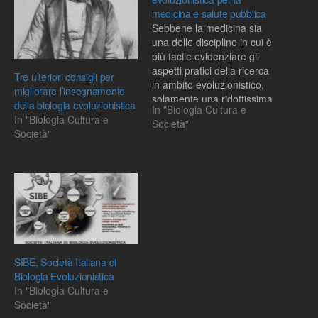
medicina e salute pubblica
Sebbene la medicina sia
una delle discipline in cui è
più facile evidenziare gli
aspetti pratici della ricerca
Tre ulteriori consigli per
in ambito evoluzionistico,
migliorare l’insegnamento
solamente una ridottissima
della biologia evoluzionistica
In "Biologia Cultura e
parte del suo potenziale è
In "Biologia Cultura e
Società"
oggi sfruttata in ambito
Società"
medico.Questa
constatazione è tuttavia
facilmente spiegabile
considerando il fatto che in
moltissime facoltà (sia
italiane che straniere)…
SIBE, Società Italiana di
Biologia Evoluzionistica
In "Biologia Cultura e
Società"