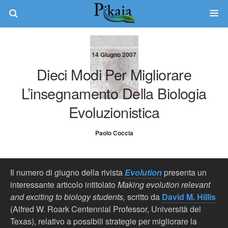
14 Giugno 2007
Dieci Modi Per Migliorare
L’insegnamento Della Biologia
Evoluzionistica
Paolo Coccia
Il numero di giugno della rivista
Evolution
presenta un
interessante articolo intitolato
Making evolution relevant
and exciting to biology
students,
scritto da
David M. Hillis
(Alfred W. Roark Centennial Professor, Università del
Texas), relativo a possibili strategie per migliorare la