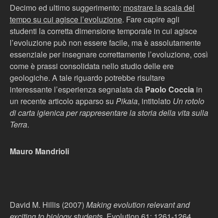
Decimo ed ultimo suggerimento:
mostrare la scala del
tempo su cui agisce l’evoluzione
. Fare capire agli
studenti la corretta dimensione temporale in cui agisce
l’evoluzione può non essere facile, ma è assolutamente
essenziale per insegnare correttamente l’evoluzione, così
come è prassi consolidata nello studio delle ere
geologiche. A tale riguardo potrebbe risultare
interessante l’esperienza segnalata da
Paolo Coccia
in
un recente articolo apparso su
Pikaia
, intitolato
Un rotolo
di carta igienica per rappresentare la storia della vita sulla
Terra
.
Mauro Mandrioli
David M. Hillis (2007)
Making evolution relevant and
exciting to biology students
. Evolution 61: 1261-1264.