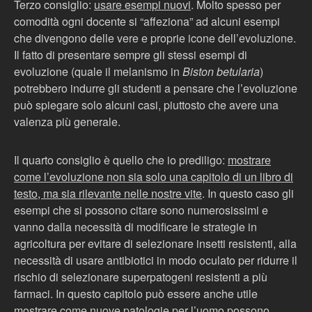
Terzo consiglio:
usare esempi nuovi
. Molto spesso per
comodità ogni docente si “affeziona” ad alcuni esempi
che divengono delle vere e proprie icone dell’evoluzione.
Il fatto di presentare sempre gli stessi esempi di
evoluzione (quale il melanismo in
Biston betularia
)
potrebbero indurre gli studenti a pensare che l’evoluzione
può spiegare solo alcuni casi, piuttosto che avere una
valenza più generale.
Il quarto consiglio è quello che io prediligo:
mostrare
come l’evoluzione non sia solo una capitolo di un libro di
testo, ma sia rilevante nelle nostre vite
. In questo caso gli
esempi che si possono citare sono numerosissimi e
vanno dalla necessità di modificare le strategie in
agricoltura per evitare di selezionare insetti resistenti, alla
necessità di usare antibiotici in modo oculato per ridurre il
rischio di selezionare superpatogeni resistenti a più
farmaci. In questo capitolo può essere anche utile
mostrare come nuove patologie per l’uomo possono