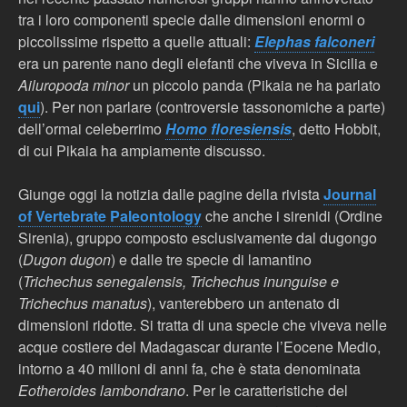
tra i loro componenti specie dalle dimensioni enormi o
piccolissime rispetto a quelle attuali:
Elephas
falconeri
era un parente nano degli elefanti che viveva in Sicilia e
Ailuropoda minor
un piccolo panda (Pikaia ne ha parlato
qui
). Per non parlare (controversie tassonomiche a parte)
dell’ormai celeberrimo
Homo floresiensis
, detto Hobbit,
di cui Pikaia ha ampiamente discusso.
Giunge oggi la notizia dalle pagine della rivista
Journal
of Vertebrate Paleontology
che anche i sirenidi (Ordine
Sirenia), gruppo composto esclusivamente dal dugongo
(
Dugon dugon
) e dalle tre specie di lamantino
(
Trichechus senegalensis, Trichechus inunguise e
Trichechus manatus
), vanterebbero un antenato di
dimensioni ridotte. Si tratta di una specie che viveva nelle
acque costiere del Madagascar durante l’Eocene Medio,
intorno a 40 milioni di anni fa, che è stata denominata
Eotheroides lambondrano
. Per le caratteristiche del