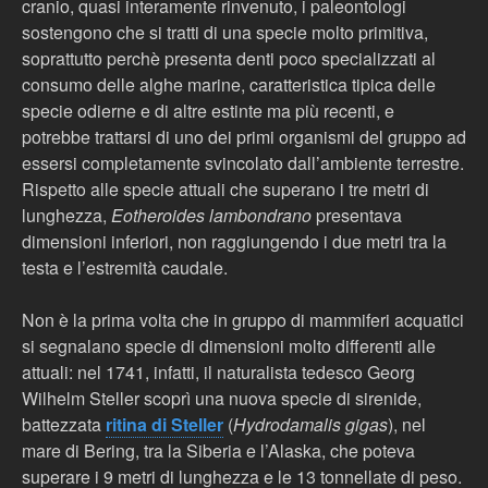
cranio, quasi interamente rinvenuto, i paleontologi
sostengono che si tratti di una specie molto primitiva,
soprattutto perchè presenta denti poco specializzati al
consumo delle alghe marine, caratteristica tipica delle
specie odierne e di altre estinte ma più recenti, e
potrebbe trattarsi di uno dei primi organismi del gruppo ad
essersi completamente svincolato dall’ambiente terrestre.
Rispetto alle specie attuali che superano i tre metri di
lunghezza,
Eotheroides lambondrano
presentava
dimensioni inferiori, non raggiungendo i due metri tra la
testa e l’estremità caudale.
Non è la prima volta che in gruppo di mammiferi acquatici
si segnalano specie di dimensioni molto differenti alle
attuali: nel 1741, infatti, il naturalista tedesco Georg
Wilhelm Steller scoprì una nuova specie di sirenide,
battezzata
ritina di Steller
(
Hydrodamalis gigas
), nel
mare di Bering, tra la Siberia e l’Alaska, che poteva
superare i 9 metri di lunghezza e le 13 tonnellate di peso.