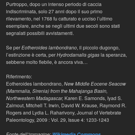
Purtroppo, dopo un intenso periodo di caccia
indiscriminata, solo 27 anni dopo il suo primo
rilevamento, nel 1768 fu catturato e ucciso l’ultimo
esemplare, anche se negli ultimi due secoli sono stati
segnalati possibili avvistamenti.
Se per
Eotheroides lambondrano
, il piccolo dugongo,
l’estinzione è certa, per
Hydrodamalis gigas
la speranza,
sebbene molto flebile, è ancora viva…
Riferimento:
Eotheroides lambondrano,
New Middle Eocene Seacow
(Mammalia, Sirenia) from the Mahajanga Basin,
Northwestern Madagascar,
Karen E. Samonds, Iyad S.
Zalmout, Mitchell T. Irwin, David W. Krause, Raymond R.
Rogers and Lydia L. Raharivony, Journal of Vertebrate
Paleontology, 2009 : Vol. 29, Issue 4: 1233-1243
Fonte dell’immagine:
Wikimedia Commons