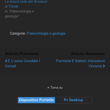
La strana coda dei dinosauri
di Trieste
In "Paleontologia e
geologia"
Categorie:
Paleontologia e geologia
Articolo Precedente
Articolo Successivo
E L'uomo Conobbe I
Formiche E Batteri: Interazione
Cereali
Vincente
Torna su
Dispositivo Portatile
Pc Desktop