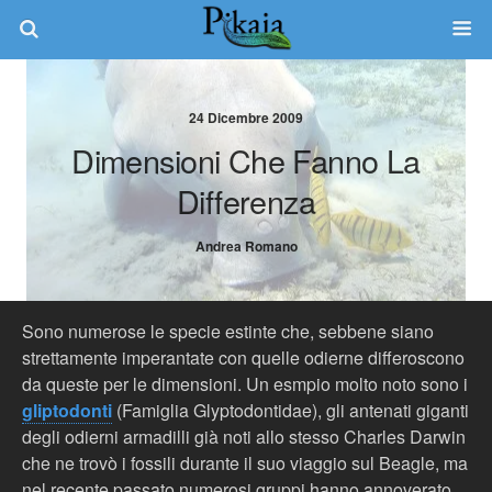
24 Dicembre 2009
Dimensioni Che Fanno La
Differenza
Andrea Romano
Sono numerose le specie estinte che, sebbene siano
strettamente imperantate con quelle odierne differoscono
da queste per le dimensioni. Un esmpio molto noto sono i
gliptodonti
(Famiglia Glyptodontidae), gli antenati giganti
degli odierni armadilli già noti allo stesso Charles Darwin
che ne trovò i fossili durante il suo viaggio sul Beagle, ma
nel recente passato numerosi gruppi hanno annoverato