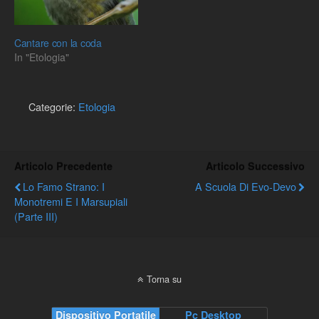
lo sviluppo di…
Cantare con la coda
In "Etologia"
Categorie:
Etologia
Articolo Precedente
Articolo Successivo
Lo Famo Strano: I
A Scuola Di Evo-Devo
Monotremi E I Marsupiali
(Parte III)
Torna su
Dispositivo Portatile
Pc Desktop