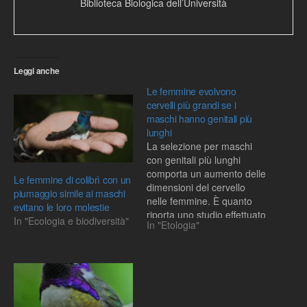
Biblioteca Biologica dell’Università
Leggi anche
Le femmine evolvono
cervelli più grandi se i
maschi hanno genitali più
lunghi
La selezione per maschi
con genitali più lunghi
comporta un aumento delle
Le femmine di colibrì con un
dimensioni del cervello
piumaggio simile ai maschi
nelle femmine. È quanto
evitano le loro molestie
riporta uno studio effettuato
In "Ecologia e biodiversità"
In "Etologia"
su una specie di pesce in
cui una maggiore
lunghezza dei genitali
aumenta il successo
riproduttivo dei maschi. La
chiave di questo legame è