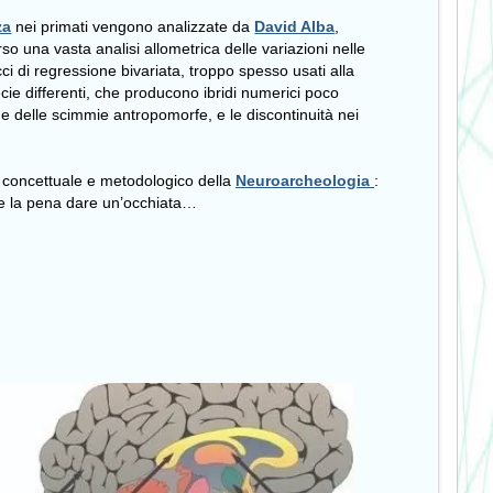
za
nei primati vengono analizzate da
David Alba
,
rso una vasta analisi allometrica delle variazioni nelle
cci di regressione bivariata, troppo spesso usati alla
ecie differenti, che producono ibridi numerici poco
one delle scimmie antropomorfe, e le discontinuità nei
o concettuale e metodologico della
Neuroarcheologia
:
ale la pena dare un’occhiata…