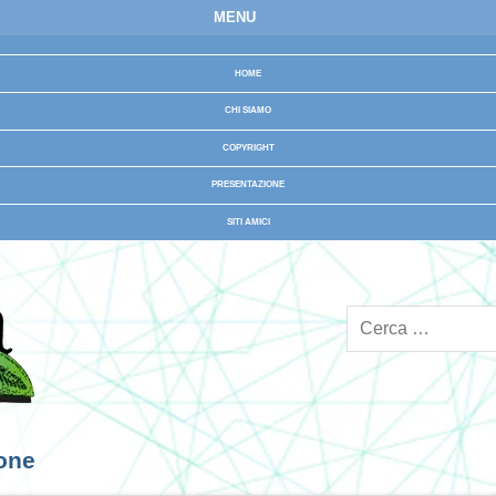
MENU
HOME
CHI SIAMO
COPYRIGHT
PRESENTAZIONE
SITI AMICI
ione