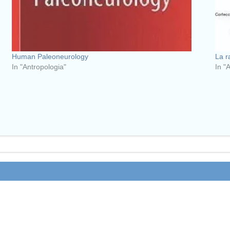
Human Paleoneurology
La r
In "Antropologia"
In "