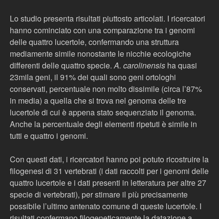
Lo studio presenta risultati piuttosto articolati. I ricercatori
hanno cominciato con una comparazione tra i genomi
delle quattro lucertole, confermando una struttura
mediamente simile nonostante le nicchie ecologiche
differenti delle quattro specie.
A. carolinensis
ha quasi
23mila geni, il 91% dei quali sono geni ortologhi
conservati, percentuale non molto dissimile (circa l’87%
in media) a quella che si trova nel genoma delle tre
lucertole di cui è appena stato sequenziato il genoma.
Anche la percentuale degli elementi ripetuti è simile in
tutti e quattro i genomi.
Con questi dati, i ricercatori hanno poi potuto ricostruire la
filogenesi di 31 vertebrati (i dati raccolti per i genomi delle
quattro lucertole e i dati presenti in letteratura per altre 27
specie di vertebrati), per stimare il più precisamente
possibile l’ultimo antenato comune di queste lucertole. I
risultati confermano filogeneticamente la datazione a