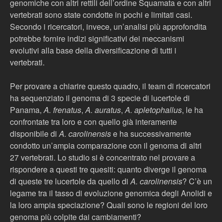
genomiche con altri rettili dell’ordine Squamata e con altri
vertebrati sono state condotte in pochi e limitati casi.
Secondo i ricercatori, invece, un’analisi più approfondita
potrebbe fornire indizi significativi dei meccanismi
evolutivi alla base della diversificazione di tutti i
vertebrati.
Per provare a chiarire questo quadro, il team di ricercatori
ha sequenziato il genoma di 3 specie di lucertole di
Panama,
A. frenatus
,
A. auratus
,
A. apletophallus
, le ha
confrontate tra loro e con quello già interamente
disponibile di
A. carolinensis
e ha successivamente
condotto un’ampia comparazione con il genoma di altri
27 vertebrati. Lo studio si è concentrato nel provare a
rispondere a questi tre quesiti: quanto diverge il genoma
di queste tre lucertole da quello di
A. carolinensis
? C’è un
legame tra il tasso di evoluzione genomica degli Anolidi e
la loro ampia speciazione? Quali sono le regioni del loro
genoma più colpite dai cambiamenti?