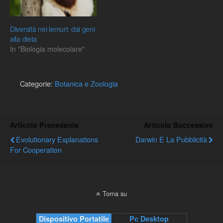
Diversità nei lemuri: dai geni
alla dieta
In "Biologia molecolare"
Categorie:
Botanica e Zoologia
Articolo Precedente
Articolo Successivo
Evolutionary Explanations
Darwin E La Pubblicità
For Cooperation
Torna su
Dispositivo Portatile
Pc Desktop