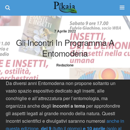
7 Aprile 2022
Gli Incontri In Programma A
Entomodena
Redazione
Da diversi anni Entomodena non propone soltanto un
vasto spazio espositivo dedicato agli insetti, alle
conchiglie e all’attrezzatura per l’entomologia, ma
organizza anche degli
incontri a tema
per approfondire
gli aspetti legati al grande mondo della natura. Questi
incontri scientifici e divulgativi saranno numerosi
anche in
questa edizione,
del 9
(tutto il giorno)
e 10 aprile
(solo al