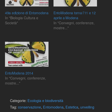
49a edizione di Entomodena
EntoModena torna l’11 e 12
In "Biologia Cultura e
aprile a Modena
Società"
In "Convegni, conferenze,
mostre..."
EntoModena 2014
In "Convegni, conferenze,
mostre..."
Categorie:
Ecologia e biodiversità
Tag:
conservazione
,
Entomodena
,
Estetica
,
unveiling