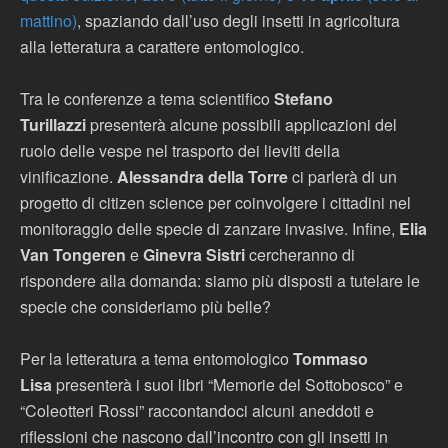
mattino)
, spaziando dall’uso degli insetti in agricoltura
alla letteratura a carattere entomologico.
Tra le conferenze a tema scientifico
Stefano
Turillazzi
presenterà alcune possibili applicazioni del
ruolo delle vespe nel trasporto dei lieviti della
vinificazione.
Alessandra della Torre
ci parlerà di un
progetto di citizen science per coinvolgere i cittadini nel
monitoraggio delle specie di zanzare invasive. Infine,
Elia
Van Tongeren
e
Ginevra Sistri
cercheranno di
rispondere alla domanda: siamo più disposti a tutelare le
specie che consideriamo più belle?
Per la letteratura a tema entomologico
Tommaso
Lisa
presenterà i suoi libri “Memorie del Sottobosco” e
“Coleotteri Rossi” raccontandoci alcuni aneddoti e
riflessioni che nascono dall’incontro con gli insetti in