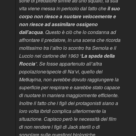
sorte di predatore simile ad uno squalo, la sua
vita viene messa in pericolo dal fatto che
il suo
corpo non riesce a nuotare velocemente e
non riesce ad assimilare ossigeno
dall’acqua
. Questo è ciò che lo condanna ad
affrontare il predatore, in una scena che ricorda
moltissimo tra l’altro lo scontro fra Semola e il
Luccio nel cartone del 1963 “
La spada della
Roccia
”. Se fosse appartenuto all’altra
popolazione/specie di Na’vi, quello dei
Metkayina, non avrebbe dovuto raggiungere la
superficie per respirare e sarebbe stato capace
di nuotare in maniera maggiormente efficiente.
Inoltre il fatto che i figli dei protagonisti siano a
loro volta ibridi complica ulteriormente la
situazione. Capisco però le necessità del film
di non rendere i figli di Jack sterili o di
sorvolare sulle questioni biologiche