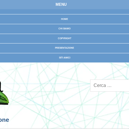
MENU
HOME
CHI SIAMO
COPYRIGHT
PRESENTAZIONE
SITI AMICI
ione