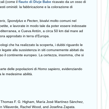
cali (come il
flauto di Divje Babe
ricavato da un osso di
esti ominidi: la fabbricazione e la colorazione di
ris
,
Spondylus
e
Pecten
, bivalvi molto comuni nel
oetite, e lavorate in modo tale da poter essere indossate
mediterranea, e Cueva Antón, a circa 50 km dal mare ad
ra approdato in terra d’Europa.
ologi che ha realizzato la scoperta, i dubbi riguardo le
on legate alla sussistenza in siti comunemente abitati da
so il continente europeo. La certezza, insomma, che si
arte delle popolazioni di
Homo sapiens
, evidenziando
a le medesime abilità.
a, Thomas F. G. Higham, María José Martínez-Sánchez,
n Villaverde, Rachel Wood, and Josefina Zapata.