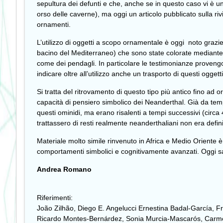
sepultura dei defunti e che, anche se in questo caso vi è un
orso delle caverne), ma oggi un articolo pubblicato sulla riv
ornamenti.
L’utilizzo di oggetti a scopo ornamentale è oggi noto grazie
bacino del Mediterraneo) che sono state colorate mediante m
come dei pendagli. In particolare le testimonianze proveng
indicare oltre all’utilizzo anche un trasporto di questi oggett
Si tratta del ritrovamento di questo tipo più antico fino ad
capacità di pensiero simbolico dei Neanderthal. Già da tempo,
questi ominidi, ma erano risalenti a tempi successivi (cir
trattassero di resti realmente neanderthaliani non era defini
Materiale molto simile rinvenuto in Africa e Medio Oriente 
comportamenti simbolici e cognitivamente avanzati. Oggi sa
Andrea Romano
Riferimenti:
João Zilhão, Diego E. Angelucci Ernestina Badal-García, 
Ricardo Montes-Bernárdez, Sonia Murcia-Mascarós, Carmen