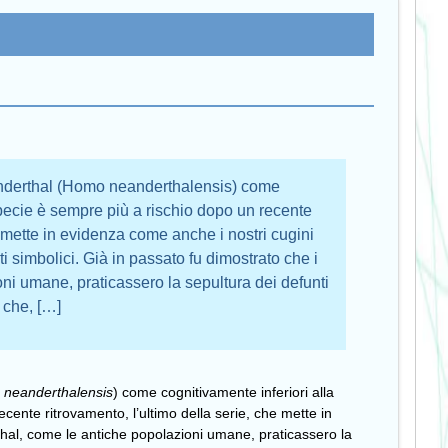
nderthal (Homo neanderthalensis) come
specie è sempre più a rischio dopo un recente
e mette in evidenza come anche i nostri cugini
 simbolici. Già in passato fu dimostrato che i
ni umane, praticassero la sepultura dei defunti
 che, […]
neanderthalensis
) come cognitivamente inferiori alla
cente ritrovamento, l’ultimo della serie, che mette in
thal, come le antiche popolazioni umane, praticassero la