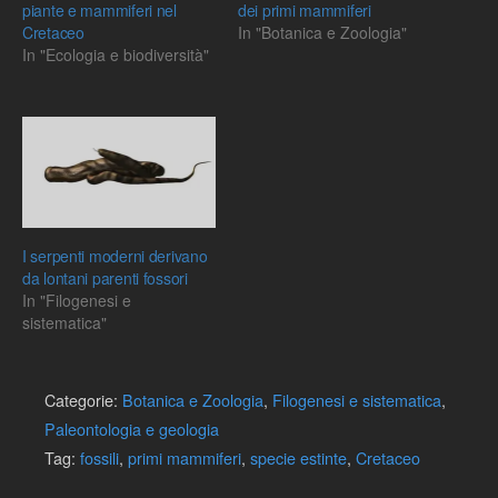
piante e mammiferi nel
dei primi mammiferi
Cretaceo
In "Botanica e Zoologia"
In "Ecologia e biodiversità"
I serpenti moderni derivano
da lontani parenti fossori
In "Filogenesi e
sistematica"
Categorie:
Botanica e Zoologia
,
Filogenesi e sistematica
,
Paleontologia e geologia
Tag:
fossili
,
primi mammiferi
,
specie estinte
,
Cretaceo