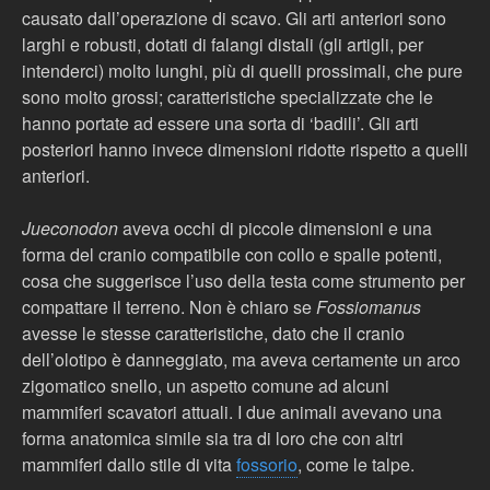
causato dall’operazione di scavo. Gli arti anteriori sono
larghi e robusti, dotati di falangi distali (gli artigli, per
intenderci) molto lunghi, più di quelli prossimali, che pure
sono molto grossi; caratteristiche specializzate che le
hanno portate ad essere una sorta di ‘badili’. Gli arti
posteriori hanno invece dimensioni ridotte rispetto a quelli
anteriori.
Jueconodon
aveva occhi di piccole dimensioni e una
forma del cranio compatibile con collo e spalle potenti,
cosa che suggerisce l’uso della testa come strumento per
compattare il terreno. Non è chiaro se
Fossiomanus
avesse le stesse caratteristiche, dato che il cranio
dell’olotipo è danneggiato, ma aveva certamente un arco
zigomatico snello, un aspetto comune ad alcuni
mammiferi scavatori attuali. I due animali avevano una
forma anatomica simile sia tra di loro che con altri
mammiferi dallo stile di vita
fossorio
, come le talpe.