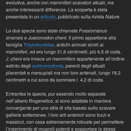
evolutiva, anche con mammiferi scavatori attuali, ma
anche interessanti differenze. La scoperta è stata
presentata in un
articolo
, pubblicato sulla rivista
Nature
.
Le due specie sono state chiamate
Fossiomanus
sinensis
e
Jueconodon cheni
. Il primo appartiene alla
famiglia
Tritylodontidae
, antichi animali simili ai
mammiferi, ed era lungo 31,6 centimetri, più 6,5 di coda.
J. cheni
era invece un mammifero appartenente all’ordine
estinto degli
eutriconodonta
, parenti degli attuali
placentati e marsupiali ma non loro antenati, lungo 18,3
centimetri a cui sono da sommare i 4,2 di coda.
Entrambe le specie, pur essendo molto separate
nell’albero filogenetico, si sono adattate in maniera
convergente per uno stile di vita basato sullo scavare
gallerie sotterranee. I loro arti anteriori sono tozzi e
massicci, con ossa estremamente robuste per permettere
l’inserimento di muscoli potenti e sopportare lo stress