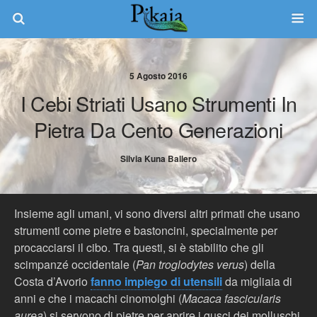
5 Agosto 2016
I Cebi Striati Usano Strumenti In
Pietra Da Cento Generazioni
Silvia Kuna Ballero
Insieme agli umani, vi sono diversi altri primati che usano
strumenti come pietre e bastoncini, specialmente per
procacciarsi il cibo. Tra questi, si è stabilito che gli
scimpanzé occidentale (
Pan troglodytes verus
) della
Costa d’Avorio
fanno impiego di utensili
da migliaia di
anni e che i macachi cinomolghi (
Macaca fascicularis
aurea
) si servono di pietre per aprire i gusci dei molluschi