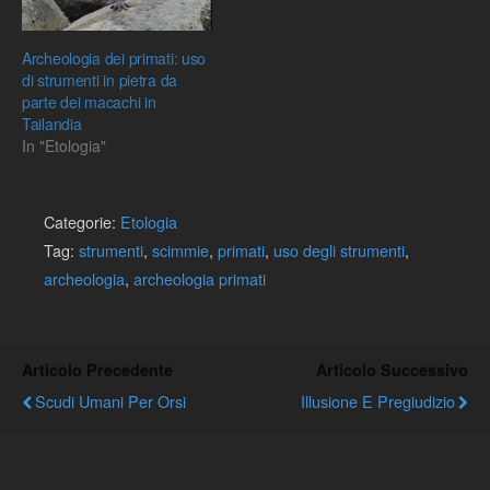
Archeologia dei primati: uso
di strumenti in pietra da
parte dei macachi in
Tailandia
In "Etologia"
Categorie:
Etologia
Tag:
strumenti
,
scimmie
,
primati
,
uso degli strumenti
,
archeologia
,
archeologia primati
Articolo Precedente
Articolo Successivo
Scudi Umani Per Orsi
Illusione E Pregiudizio