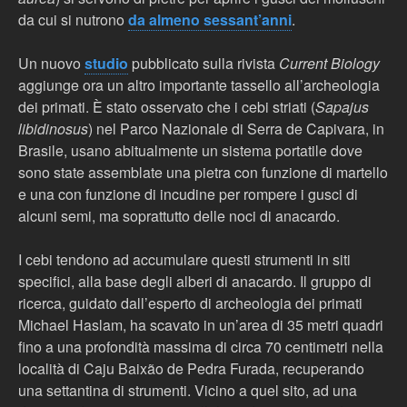
da cui si nutrono
da almeno sessant’anni
.
Un nuovo
studio
pubblicato sulla rivista
Current Biology
aggiunge ora un altro importante tassello all’archeologia
dei primati. È stato osservato che i cebi striati (
Sapajus
libidinosus
) nel Parco Nazionale di Serra de Capivara, in
Brasile, usano abitualmente un sistema portatile dove
sono state assemblate una pietra con funzione di martello
e una con funzione di incudine per rompere i gusci di
alcuni semi, ma soprattutto delle noci di anacardo.
I cebi tendono ad accumulare questi strumenti in siti
specifici, alla base degli alberi di anacardo. Il gruppo di
ricerca, guidato dall’esperto di archeologia dei primati
Michael Haslam, ha scavato in un’area di 35 metri quadri
fino a una profondità massima di circa 70 centimetri nella
località di Caju Baixão de Pedra Furada, recuperando
una settantina di strumenti. Vicino a quel sito, ad una