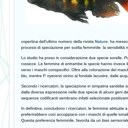
copertina dell’ultimo numero della rivista
Nature
, ha messo 
processi di speciazione per scelta femminile: la sensibilità
Lo studio ha preso in considerazione due specie sorelle,
Pu
rossicce. Le femmine di entrambe le specie hanno invece il
verso i maschi conspecifici. Oltre alla colorazione del masc
blu, mentre
P. nyererei
vicino al fondale lacustre, dalle acq
Secondo i ricercatori, la speciazione in simpatria sarebbe 
dalla diversa espressione nelle due specie di alcuni geni dell
sequenze codificanti sembrano infatti selezionate positivame
In definitiva, concludono i ricercatori, le femmine abituate
preferirebbero così accoppiarsi con i maschi di quelle tonalit
Questa preferenza femminile, favorita da un
bias
sensoriale