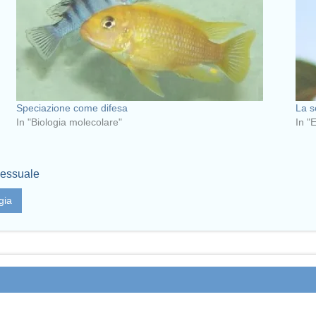
Speciazione come difesa
La s
In "Biologia molecolare"
In "
sessuale
gia