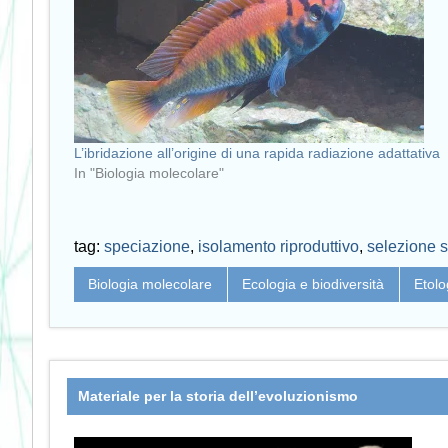
L’ibridazione all’origine di una rapida radiazione adattativa
In "Biologia molecolare"
tag:
speciazione
,
isolamento riproduttivo
,
selezione 
Biologia molecolare
Ecologia e biodiversità
Etolo
Materiale per la storia dell’evoluzionismo