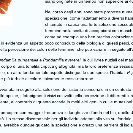
siano originate in un tempo non superiore ai 4
Nel corso degli anni sono state proposte numero
speciazione, come l’adattamento a diversi habita
chiamato in causa una forte selezione sessuale
femmine nella scelta di accoppiarsi con maschi
come ad esempio una ben precisa colorazione?
in evidenza un aspetto poco conosciuto della biologia di questi pesci, 
 nella percezione dei colori delle femmine, che può variare in seguito al
ndamilia pundamilia
e
Pundamilia nyererei
, le cui livree nuziali dei 
 corpo di una tonalità criptica giallognola, ma la loro preferenza sess
hio, un altro fondamentale aspetto distingue le due specie: l’habitat.
P. 
ue più torbide di colore tipicamente rosso-marrone.
avvenuta in seguito alla selezione del sistema sensoriale in un contesto
e opsine, i fotopigmenti visivi coinvolti nella percezione di differenti l
nte, al contrario di quanto accade in molti altri geni in cui le mutazion
 a percepire con maggior frequenza le lunghezze d’onda nel blu, quelle 
à. Lo stesso discorso vale per gli individui adattati alla vita sul fondale
, avrebbe dunque guidato la speciazione e creato una barriera di isolam