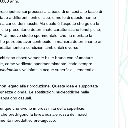
0.000 anni.
se ipotesi sui processi alla base di un così alto tasso di
t e a differenti fonti di cibo, e molte di queste hanno
 a carico dei maschi. Ma quale è l’aspetto che guida le
 che presentano determinate caratteristiche fenotipiche,
 Un nuovo studio sperimentale, che ha meritato la
che potrebbe aver contribuito in maniera determinante ai
l’adattamento a condizioni ambientali diverse.
maschi sono rispettivamente blu e bruna con sfumature
uale, come verificato sperimentalmente, cade sempre
pundamilia
vive infatti in acque superficiali, tendenti al
 non legato alla riproduzione. Questa idea è supportata
unghezze d’onda. Le sostituzioni nucleotidiche nelle
i appaiono casuali.
dunque che vivono in prossimità della superficie,
, che prediligono la livrea nuziale rossa dei maschi.
ento riproduttivo pre-zigotico.