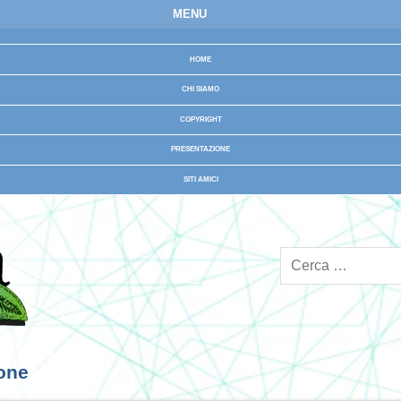
MENU
HOME
CHI SIAMO
COPYRIGHT
PRESENTAZIONE
SITI AMICI
ione