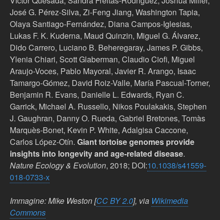
Víctor Quesada, Sandra Freitas-Rodríguez, Joshua Miller,
José G. Pérez-Silva, Zi-Feng Jiang, Washington Tapia,
Olaya Santiago-Fernández, Diana Campos-Iglesias,
Lukas F. K. Kuderna, Maud Quinzin, Miguel G. Álvarez,
Dido Carrero, Luciano B. Beheregaray, James P. Gibbs,
Ylenia Chiari, Scott Glaberman, Claudio Ciofi, Miguel
Araujo-Voces, Pablo Mayoral, Javier R. Arango, Isaac
Tamargo-Gómez, David Roiz-Valle, María Pascual-Torner,
Benjamin R. Evans, Danielle L. Edwards, Ryan C.
Garrick, Michael A. Russello, Nikos Poulakakis, Stephen
J. Gaughran, Danny O. Rueda, Gabriel Bretones, Tomàs
Marquès-Bonet, Kevin P. White, Adalgisa Caccone,
Carlos López-Otín.
Giant tortoise genomes provide
insights into longevity and age-related disease
.
Nature Ecology & Evolution
, 2018; DOI:
10.1038/s41559-
018-0733-x
Immagine: Mike Weston [
CC BY 2.0
], via
Wikimedia
Commons