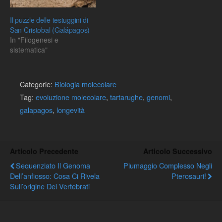
Il puzzle delle testuggini di
San Cristobal (Galápagos)
In "Filogenesi e
sistematica"
Categorie:
Biologia molecolare
Tag:
evoluzione molecolare
,
tartarughe
,
genomi
,
galapagos
,
longevità
Articolo Precedente
Articolo Successivo
Sequenziato Il Genoma
Piumaggio Complesso Negli
Dell’anfiosso: Cosa Ci Rivela
Pterosauri!
Sull’origine Dei Vertebrati