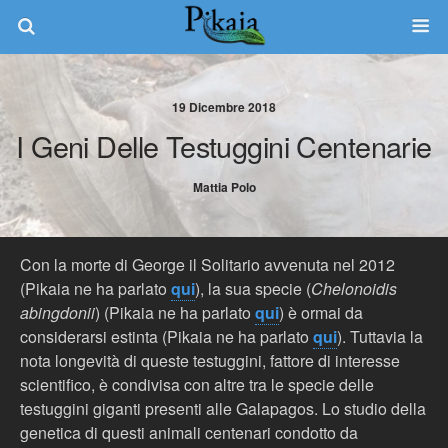
19 Dicembre 2018
I Geni Delle Testuggini Centenarie
Mattia Polo
Con la morte di George il Solitario avvenuta nel 2012
(Pikaia ne ha parlato
qui
), la sua specie (
Chelonoidis
abingdonii
) (Pikaia ne ha parlato
qui
) è ormai da
considerarsi estinta (Pikaia ne ha parlato
qui
). Tuttavia la
nota longevità di queste testuggini, fattore di interesse
scientifico, è condivisa con altre tra le specie delle
testuggini giganti presenti alle Galapagos. Lo studio della
genetica di questi animali centenari condotto da