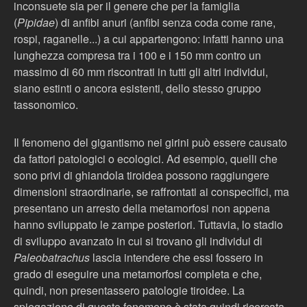
inconsuete sia per il genere che per la famiglia
(
Pipidae
) di anfibi anuri (anfibi senza coda come rane,
rospi, raganelle...) a cui appartengono: infatti hanno una
lunghezza compresa tra i 100 e i 150 mm contro un
massimo di 60 mm riscontrati in tutti gli altri individui,
siano estinti o ancora esistenti, dello stesso gruppo
tassonomico.
Il fenomeno del gigantismo nei girini può essere causato
da fattori patologici o ecologici. Ad esempio, quelli che
sono privi di ghiandola tiroidea possono raggiungere
dimensioni straordinarie, se raffrontati ai conspecifici, ma
presentano un arresto della metamorfosi non appena
hanno sviluppato le zampe posteriori. Tuttavia, lo stadio
di sviluppo avanzato in cui si trovano gli individui di
Paleobatrachus
lascia intendere che essi fossero in
grado di eseguire una metamorfosi completa e che,
quindi, non presentassero patologie tiroidee. La
spiegazione di questo fenomeno è stata quindi ricercata