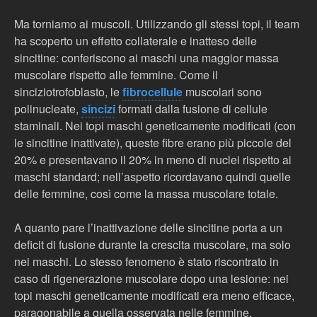
Ma torniamo ai muscoli. Utilizzando gli stessi topi, il team
ha scoperto un effetto collaterale e inatteso delle
sincitine: conferiscono ai maschi una maggior massa
muscolare rispetto alle femmine. Come il
sinciziotrofoblasto, le
fibrocellule
muscolari sono
polinucleate,
sincizi
formati dalla fusione di cellule
staminali. Nei topi maschi geneticamente modificati (con
le sincitine inattivate), queste fibre erano più piccole del
20% e presentavano il 20% in meno di nuclei rispetto ai
maschi standard; nell’aspetto ricordavano quindi quelle
delle femmine, così come la massa muscolare totale.
A quanto pare l’inattivazione delle sincitine porta a un
deficit di fusione durante la crescita muscolare, ma solo
nei maschi. Lo stesso fenomeno è stato riscontrato in
caso di rigenerazione muscolare dopo una lesione: nei
topi maschi geneticamente modificati era meno efficace,
paragonabile a quella osservata nelle femmine.