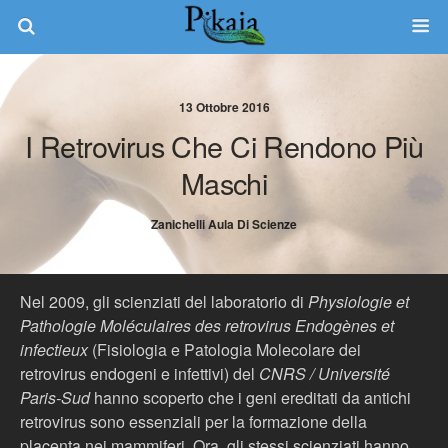
13 Ottobre 2016
I Retrovirus Che Ci Rendono Più
Maschi
Zanichelli Aula Di Scienze
Nel 2009, gli scienziati del laboratorio di
Physiologie et
Pathologie Moléculaires des retrovirus Endogènes et
infectieux
(Fisiologia e Patologia Molecolare dei
retrovirus endogeni e infettivi) del
CNRS / Université
Paris-Sud
hanno scoperto che i geni ereditati da antichi
retrovirus sono essenziali per la formazione della
placenta nei mammiferi. Ora, gli stessi scienziati hanno