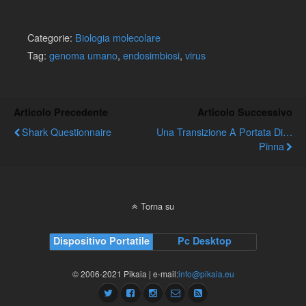
Categorie:
Biologia molecolare
Tag:
genoma umano
,
endosimbiosi
,
virus
Articolo Precedente
Articolo Successivo
Shark Questionnaire
Una Transizione A Portata Di…
Pinna
Torna su
Dispositivo Portatile
Pc Desktop
© 2006-2021 Pikaia | e-mail:
info@pikaia.eu