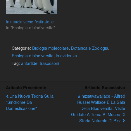
In marcia verso l’estinzione
In "Ecologia e biodiversità"
Categorie:
Biologia molecolare
,
Botanica e Zoologia
,
Ecologia e biodiversità
,
in evidenza
Tag:
antartide
,
trasposoni
Articolo Precedente
Articolo Successivo
Una Nuova Teoria Sulla
#Iniziativawallace - Alfred
"sindrome Da
Russel Wallace E La Sala
Domesticazione"
Della Biodiversità: Visite
Guidate A Tema Al Museo Di
Storia Naturale Di Pisa