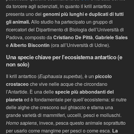
da torcere agli scienziati, in quanto il krill antartico
presenta uno dei
genomi più lunghi e duplicati di tutti
gli animali.
Allo studio ha partecipato un gruppo di
ricercatori del Dipartimento di Biologia dell’Università di
Padova, composto da
Cristiano De Pittà
,
Gabriele Sales
e
Alberto Biscontin
(ora all’Università di Udine).
Una specie chiave per l’ecosistema antartico (e
non solo)
Il krill antartico (
Euphausia superba
), è un
piccolo
crostaceo
che vive nelle acque che circondano
l’Antartide. È una delle
specie più abbondanti del
pianeta
ed è fondamentale per quell’ecosistema: si nutre
delle alghe che crescono sul ghiaccio e sfama una
grande varietà di mammiferi, uccelli, pesci e molluschi.
Homo sapiens
, invece, pesca questo animale soprattutto
per usarlo come mangime per pesci o come esca.
La