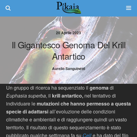
20 Aprile 2023
Il Gigantesco Genoma Del Krill
Antartico
Aurelio Sanguinetti
Un gruppo di ricerca ha sequenziato il
genoma
di
Euphasia superba
, il
krill antartico,
nel tentativo di
individuare le
mutazioni che hanno permesso a questa
specie di adattarsi
all’evoluzione delle condizioni
climatiche e ambientali e di raggiungere quindi un vasto
territorio. Il risultato di questo sequenziamento è stato
pubblicato qualche settimana fa su
Cell
e ha dato del filo