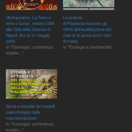
“Antropocene. La Terra a
Le praterie
ferro e fuoco”, mostra CNR
di Posidonia riducono gli
alla Città della Scienza di
effetti dell’acidificazione dei
Napoli, fino al 31 maggio
mari (e la prova sono i ricci
2025
di mare)
In "Convegni, conferenze,
In "Ecologia e biodiversità"
mostre..."
Storia e attualità dei modelli
paleontologici della
macroevoluzione
In "Convegni, conferenze,
mostre..."