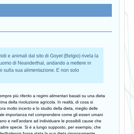
idi e animali dal sito di Goyet (Belgio) rivela la
l’uomo di Neanderthal, andando a mettere in
i sulla sua alimentazione. E non solo
sempre più riferito a regimi alimentari basati su una dieta
ma della rivoluzione agricola. In realtà, di cosa si
ra molto incerto e lo studio della dieta, meglio delle
ntale importanza nel comprendere come gli esseri umani
itavano e nell’andare ad individuare le possibili cause che
 altre specie. Si è a lungo supposto, per esempio, che
erthalensis
fosse stata la sua dieta rigorosamente