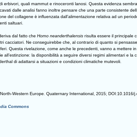
andi erbivori, quali mammut e rinoceronti lanosi. Questa evidenza semb
ricavati dalle analisi fanno inoltre pensare che una parte consistente del
e del collagene è influenzata dall’alimentazione relativa ad un periodo
nti saltuari.
deriva dal fatto che
Homo neanderthalensis
risulta essere il principal
 altri cacciatori. Ne conseguirebbe che, al contrario di quanto si pensa
miferi. Questa rivelazione, come anche le precedenti, vanno a mettere in d
all’estinzione: la disponibilità a seguire diversi regimi alimentari e l
rthal di adattarsi a situazioni e condizioni climatiche mutevoli.
in North-Western Europe. Quaternary International, 2015; DOI:10.1016/j
edia Commons