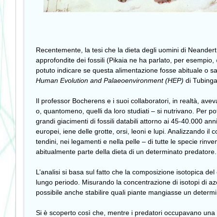
Recentemente, la tesi che la dieta degli uomini di Neandert
approfondite dei fossili (Pikaia ne ha parlato, per esempio,
potuto indicare se questa alimentazione fosse abituale o sa
Human Evolution and Palaeoenvironment (HEP)
di Tubinga 
Il professor Bocherens e i suoi collaboratori, in realtà, av
o, quantomeno, quelli da loro studiati – si nutrivano. Per po
grandi giacimenti di fossili databili attorno ai 45-40.000 ann
europei, iene delle grotte, orsi, leoni e lupi. Analizzando i
tendini, nei legamenti e nella pelle – di tutte le specie rinv
abitualmente parte della dieta di un determinato predatore.
L’analisi si basa sul fatto che la composizione isotopica del 
lungo periodo. Misurando la concentrazione di isotopi di azo
possibile anche stabilire quali piante mangiasse un determi
Si è scoperto così che, mentre i predatori occupavano una n