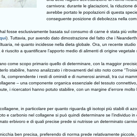
carnivora: durante le glaciazioni, la riduzione d
avrebbe portato le popolazioni di questa spec
conseguente posizione di debolezza nella comp
hal fosse esclusivamente basata sul consumo di carne è stata più volte 
qui
). Tuttavia, pur avendo dato dimostrazione del fatto che i Neanderth
ltuaria, né quanto incidesse nella dieta globale. Ora, un recente studio
è riuscito a quantificare l’apporto medio di alimenti di origine vegetale 
evano come scopo primario quello di determinare, con la maggior precision
terlo stabilire, hanno analizzato i ritrovamenti del sito noto come “Troi
i fa, comprendente i resti di ominidi e di numerosi animali, tra cui mammut
l collagene – una componente organica essenziale del tessuto connettivo, 
enute, i ricercatori hanno potuto stabilire, con un margine d’errore molto
collagene, in particolare per quanto riguarda gli isotopi più stabili di a
to e carbonio nel collagene si può quindi determinare se l’individuo in q
nato erbivoro e di quali precise prede si nutrisse un determinato carniv
icchia ben precisa, preferendo di norma prede relativamente piccole, co