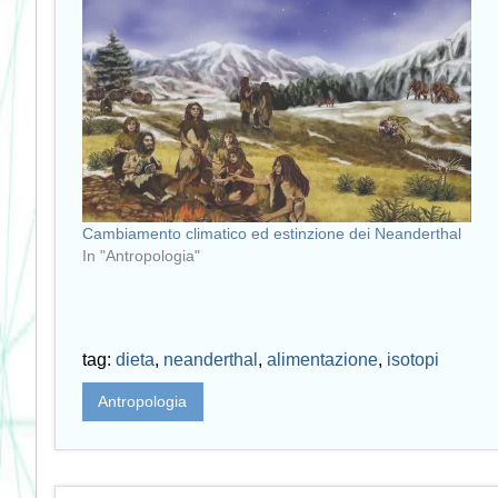
Cambiamento climatico ed estinzione dei Neanderthal
In "Antropologia"
tag:
dieta
,
neanderthal
,
alimentazione
,
isotopi
Antropologia