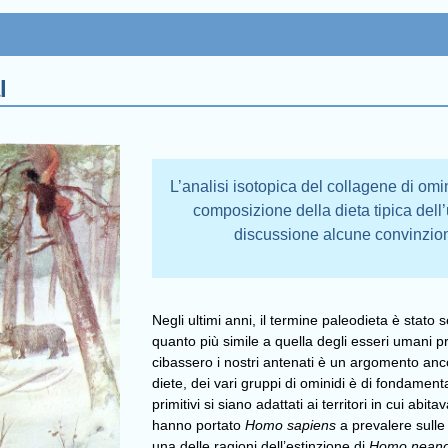
l
L’analisi isotopica del collagene di omin
composizione della dieta tipica del
discussione alcune convinzion
Negli ultimi anni, il termine paleodieta è stato 
quanto più simile a quella degli esseri umani pri
cibassero i nostri antenati è un argomento anco
diete, dei vari gruppi di ominidi è di fondame
primitivi si siano adattati ai territori in cui ab
hanno portato
Homo sapiens
a prevalere sulle
una delle ragioni dell’estinzione di
Homo neand