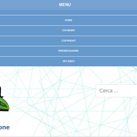
MENU
HOME
CHI SIAMO
COPYRIGHT
PRESENTAZIONE
SITI AMICI
ione