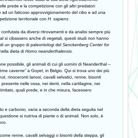
elle prede e la competizione con gli altri predatori
ie ad un faticoso approvvigionamento del cibo e ad una
etizione territoriale con
H.
sapiens
.
confutata da diversi ritrovamenti e da analisi sempre più
al si cibassero anche di vegetali, questi studi non hanno
 di un gruppo di paleontologi del
Senckenberg Center for
nella dieta di
Homo neanderthalensis
.
e possibile, gli animali di cui gli uomini di Neanderthal –
sième caverne” a Goyet, in Belgio. Qui si trova uno dei più
, rinoceronti lanosi, cavalli selvatici, renne, bisonti
presente nelle ossa, nei denti, nella cartilagine, nei
 limitato, quali prede, e in che misura, facessero
zoto e carbonio, varia a seconda della dieta seguita nel
uestione si nutriva di piante o di animali. Non solo, è
oro.
me renne, cavalli selvaggi o bisonti della steppa, gli