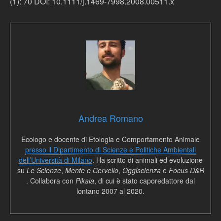
(1): 70 DOI: 10.1111/j.1469-7998.2008.00511.x
Andrea Romano
Ecologo e docente di Etologia e Comportamento Animale
presso il Dipartimento di Scienze e Politiche Ambientali
dell’Università di Milano
. Ha scritto di animali ed evoluzione
su
Le Scienze
,
Mente e Cervello
,
Oggiscienza
e
Focus D&R
. Collabora con
Pikaia
, di cui è stato caporedattore dal
lontano 2007 al 2020.