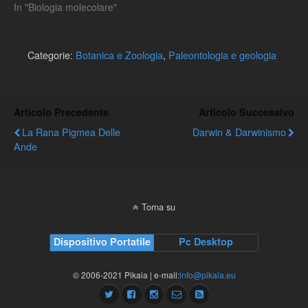
In "Biologia molecolare"
Categorie:
Botanica e Zoologia
,
Paleontologia e geologia
Articolo Precedente
Articolo Successivo
La Rana Pigmea Delle
Darwin & Darwinismo
Ande
Torna su
Dispositivo Portatile
Pc Desktop
© 2006-2021 Pikaia | e-mail:
info@pikaia.eu