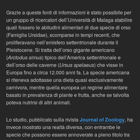
Grazie a queste fonti di informazioni è stato possibile per
un gruppo di ricercatori dell’Università di Malaga stabilire
quali fossero le abitudini alimentari di due specie di orso
(Famiglia Ursidae), scomparse in tempi recenti, che
proliferavano nell’emisfero settentrionale durante il
Pleistocene. Si tratta dell’orso gigante americano
(
Arctodus simus
) tipico dell’America settentrionale e
dell’orso delle caverne (
Ursus spelaeus
) che visse in
Europa fino a circa 12.000 anni fa. La specie americana
si riteneva adottasse una dieta quasi esclusivamente
carnivora, mentre quella europea un regime alimentare
basato in prevalenza di piante e frutta, anche se talvolta
poteva nutrirsi di altri animali.
Lo studio, pubblicato sulla rivista
Journal of Zoology
, ha
invece mostrato una realtà diversa, con entrambe le
specie che possono essere annoverate a pieno titolo tra