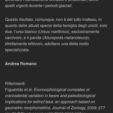
quelli vigenti durante i periodi glaciali.
Questo risultato, comunque, non è del tutto inatteso, in
quanto delle attuali specie della famiglia degli ursidi, solo
due, l’orso bianco (
Ursus maritimus
), esclusivamente
carnivoro, e il panda (
Ailuropoda melanoleuca
),
strettamente erbivoro, adottano una dieta molto
specializzata.
Andrea Romano
Riferimenti:
Figueirido et al.
Ecomorphological correlates of
craniodental variation in bears and paleobiological
implications for extinct taxa: an approach based on
geometric morphometrics.
Journal of Zoology, 2009; 277