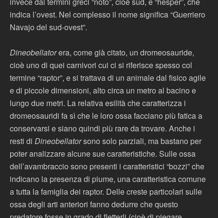
invece dai termini greci “noto”, cioè sud, e “hesper”, che
indica l’ovest. Nel complesso il nome significa “Guerriero
Navajo del sud-ovest”.
Dineobellator
era, come già citato, un dromeosauride,
cioè uno di quei carnivori cui ci si riferisce spesso col
termine “raptor”, e si trattava di un animale dal fisico agile
e di piccole dimensioni, alto circa un metro al bacino e
lungo due metri. La relativa esilità che caratterizza i
dromeosauridi fa sì che le loro ossa facciano più fatica a
conservarsi e siano quindi più rare da trovare. Anche i
resti di
Dineobellator
sono solo parziali, ma bastano per
poter analizzare alcune sue caratteristiche. Sulle ossa
dell’avambraccio sono presenti i caratteristici “bozzi” che
indicano la presenza di piume, una caratteristica comune
a tutta la famiglia dei raptor. Delle creste particolari sulle
ossa degli arti anteriori fanno dedurre che questo
predatore fosse in grado di fletterli (cioè di piegare