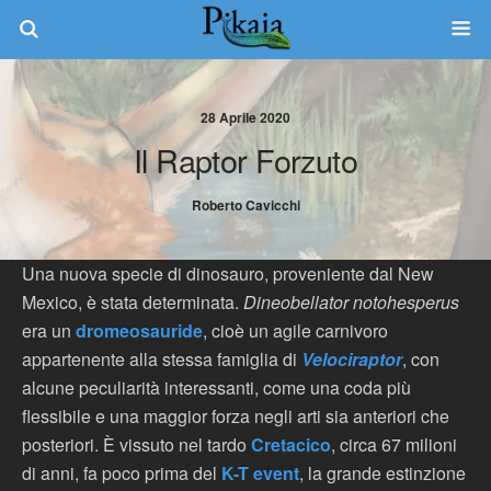
28 Aprile 2020
Il Raptor Forzuto
Roberto Cavicchi
Una nuova specie di dinosauro, proveniente dal New
Mexico, è stata determinata.
Dineobellator notohesperus
era un
dromeosauride
, cioè un agile carnivoro
appartenente alla stessa famiglia di
Velociraptor
, con
alcune peculiarità interessanti, come una coda più
flessibile e una maggior forza negli arti sia anteriori che
posteriori. È vissuto nel tardo
Cretacico
, circa 67 milioni
di anni, fa poco prima del
K-T event
, la grande estinzione