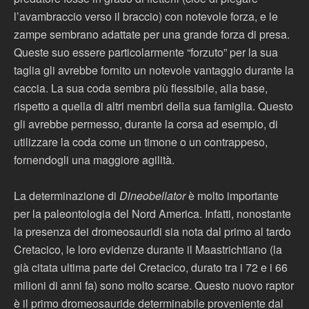
l’avambraccio verso il braccio) con notevole forza, e le
zampe sembrano adattate per una grande forza di presa.
Queste suo essere particolarmente “forzuto” per la sua
taglia gli avrebbe fornito un notevole vantaggio durante la
caccia. La sua coda sembra più flessibile, alla base,
rispetto a quella di altri membri della sua famiglia. Questo
gli avrebbe permesso, durante la corsa ad esempio, di
utilizzare la coda come un timone o un contrappeso,
fornendogli una maggiore agilità.
La determinazione di
Dineobellator
è molto importante
per la paleontologia del Nord America. Infatti, nonostante
la presenza dei dromeosauridi sia nota dal primo al tardo
Cretacico, le loro evidenze durante il Maastrichtiano (la
già citata ultima parte del Cretacico, durato tra i 72 e i 66
milioni di anni fa) sono molto scarse. Questo nuovo raptor
è il primo dromeosauride determinabile proveniente dal