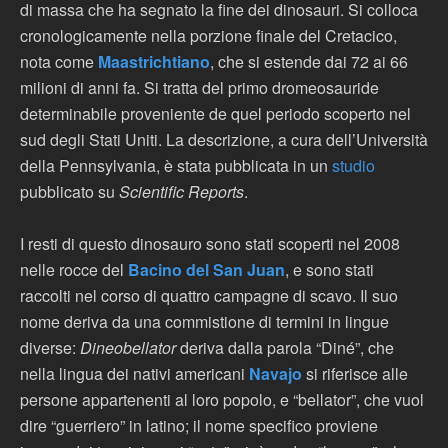
di massa che ha segnato la fine dei dinosauri. Si colloca
cronologicamente nella porzione finale del Cretacico,
nota come
Maastrichtiano
, che si estende dai 72 ai 66
milioni di anni fa. Si tratta del primo dromeosauride
determinabile proveniente de quel periodo scoperto nel
sud degli Stati Uniti. La descrizione, a cura dell’Università
della Pennsylvania, è stata pubblicata in un
studio
pubblicato su
Scientific Reports
.
I resti di questo dinosauro sono stati scoperti nel 2008
nelle rocce del
Bacino del San Juan
, e sono stati
raccolti nel corso di quattro campagne di scavo. Il suo
nome deriva da una commistione di termini in lingue
diverse:
Dineobellator
deriva dalla parola “Diné”, che
nella lingua dei nativi americani
Navajo
si riferisce alle
persone appartenenti al loro popolo, e “bellator”, che vuol
dire “guerriero” in latino; il nome specifico proviene