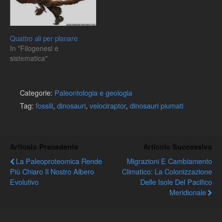
Quattro ali per planare
In "Filogenesi e
sistematica"
Categorie:
Paleontologia e geologia
Tag:
fossili
,
dinosauri
,
velociraptor
,
dinosauri piumati
Articolo Precedente
Articolo Successivo
La Paleoproteomica Rende
Migrazioni E Cambiamento
Più Chiaro Il Nostro Albero
Climatico: La Colonizzazione
Evolutivo
Delle Isole Del Pacifico
Meridionale