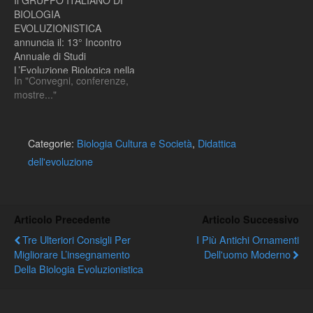
Il GRUPPO ITALIANO DI
istituzionale.La
BIOLOGIA
conservazione dei…
EVOLUZIONISTICA
annuncia il: 13° Incontro
Annuale di Studi
L’Evoluzione Biologica nella
In "Convegni, conferenze,
Ricerca,
mostre..."
nell’Insegnamento, nella
Cultura LIVORNO, 23 - 25
FEBBRAIO 2005. Teatro
delle Commedie in Via
Categorie:
Biologia Cultura e Società
,
Didattica
Terreni n. 5 Programma
dell'evoluzione
preliminare Mercoledì 23
febbraio Panoramica
storica sugli studi
dell’evoluzione (a cura di
Articolo Precedente
Articolo Successivo
Pietro Omodeo
Università…
Tre Ulteriori Consigli Per
I Più Antichi Ornamenti
Migliorare L’insegnamento
Dell'uomo Moderno
Della Biologia Evoluzionistica