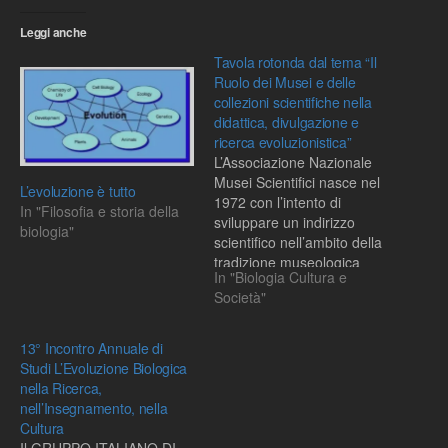
Leggi anche
Tavola rotonda dal tema “Il
Ruolo dei Musei e delle
collezioni scientifiche nella
didattica, divulgazione e
ricerca evoluzionistica”
L’Associazione Nazionale
Musei Scientifici nasce nel
L’evoluzione è tutto
1972 con l’intento di
In "Filosofia e storia della
sviluppare un indirizzo
biologia"
scientifico nell’ambito della
tradizione museologica
In "Biologia Cultura e
italiana. Essa sostiene
Società"
l’eccellenza nello sviluppo
della museologia
scientifica, favorendo la
13° Incontro Annuale di
comunicazione e la
Studi L’Evoluzione Biologica
collaborazione tra i musei
nella Ricerca,
allo scopo di sviluppare le
nell’Insegnamento, nella
politiche culturali e
Cultura
operative in ambito