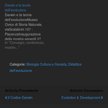
Darwin e la teoria
dell’evoluzione
Darwin e la teoria
dell’evoluzioneMuseo
Civico di Storia Naturale,
viaScalabrini 107 -
PiacenzaInaugurazione
della mostra venerdì 27
In "Convegni, conferenze,
novembre, ore 17.00In
mostre..."
occasione del 150°
anniversario della
pubblicazione de “L’origine
delle specie” di Charles
Categorie:
Biologia Cultura e Società
,
Didattica
Darwin, nella sede del
dell'evoluzione
Museo Civico di Storia
Naturale di Piacenza viene
allestita una mostra sul
tema “Darwin…
Articolo Precedente
Articolo Successivo
Il Codice Darwin
Evolution & Development