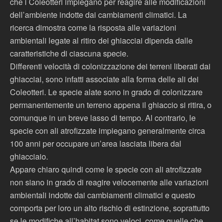
che i Coleotteri impiegano per reagire alle modificazioni
dell’ambiente indotte dai cambiamenti climatici. La
ricerca dimostra come la risposta alle variazioni
ambientali legate al ritiro dei ghiacciai dipenda dalle
caratteristiche di ciascuna specie.
Differenti velocità di colonizzazione dei terreni liberati dai
ghiacciai, sono infatti associate alla forma delle ali dei
Coleotteri. Le specie alate sono in grado di colonizzare
permanentemente un terreno appena il ghiaccio si ritira, o
comunque in un breve lasso di tempo. Al contrario, le
specie con ali atrofizzate impiegano generalmente circa
100 anni per occupare un’area lasciata libera dal
ghiacciaio.
Appare chiaro quindi come le specie con ali atrofizzate
non siano in grado di reagire velocemente alle variazioni
ambientali indotte dai cambiamenti climatici e questo
comporta per loro un alto rischio di estinzione, soprattutto
se le modifiche all’habitat sono veloci, come quelle che