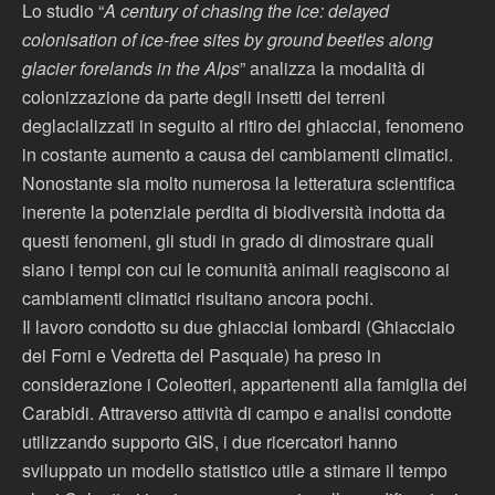
Lo studio “
A century of chasing the ice: delayed
colonisation of ice-free sites by ground beetles along
glacier forelands in the Alps
” analizza la modalità di
colonizzazione da parte degli insetti dei terreni
deglacializzati in seguito al ritiro dei ghiacciai, fenomeno
in costante aumento a causa dei cambiamenti climatici.
Nonostante sia molto numerosa la letteratura scientifica
inerente la potenziale perdita di biodiversità indotta da
questi fenomeni, gli studi in grado di dimostrare quali
siano i tempi con cui le comunità animali reagiscono ai
cambiamenti climatici risultano ancora pochi.
Il lavoro condotto su due ghiacciai lombardi (Ghiacciaio
dei Forni e Vedretta del Pasquale) ha preso in
considerazione i Coleotteri, appartenenti alla famiglia dei
Carabidi. Attraverso attività di campo e analisi condotte
utilizzando supporto GIS, i due ricercatori hanno
sviluppato un modello statistico utile a stimare il tempo