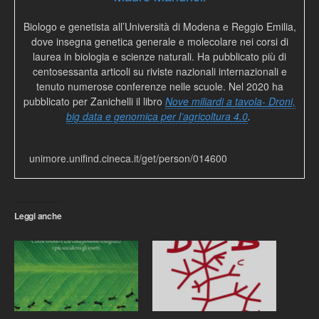
Biologo e genetista all’Università di Modena e Reggio Emilia,
dove insegna genetica generale e molecolare nei corsi di
laurea in biologia e scienze naturali. Ha pubblicato più di
centosessanta articoli su riviste nazionali internazionali e
tenuto numerose conferenze nelle scuole. Nel 2020 ha
pubblicato per Zanichelli il libro
Nove miliardi a tavola- Droni,
big data e genomica per l’agricoltura 4.0
.
unimore.unifind.cineca.it/get/person/014600
Leggi anche