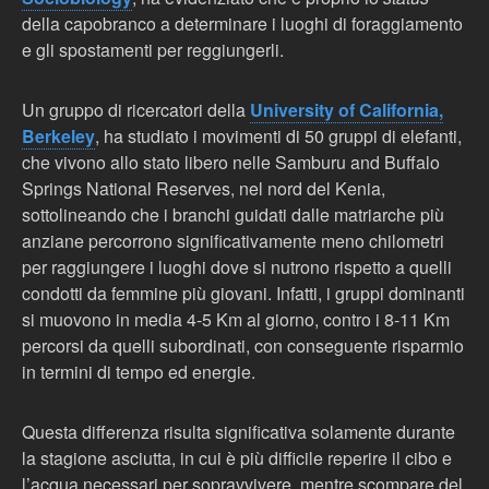
della capobranco a determinare i luoghi di foraggiamento
e gli spostamenti per reggiungerli.
Un gruppo di ricercatori della
University of California,
Berkeley
, ha studiato i movimenti di 50 gruppi di elefanti,
che vivono allo stato libero nelle Samburu and Buffalo
Springs National Reserves, nel nord del Kenia,
sottolineando che i branchi guidati dalle matriarche più
anziane percorrono significativamente meno chilometri
per raggiungere i luoghi dove si nutrono rispetto a quelli
condotti da femmine più giovani. Infatti, i gruppi dominanti
si muovono in media 4-5 Km al giorno, contro i 8-11 Km
percorsi da quelli subordinati, con conseguente risparmio
in termini di tempo ed energie.
Questa differenza risulta significativa solamente durante
la stagione asciutta, in cui è più difficile reperire il cibo e
l’acqua necessari per sopravvivere, mentre scompare del