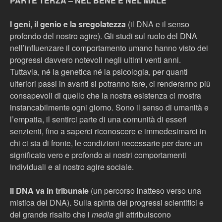
PARTE TERZA – NEL BENE E NEL MALE
I geni, il genio e la sregolatezza
(il DNA e il senso
profondo del nostro agire). Gli studi sul ruolo del DNA
nell’influenzare il comportamento umano hanno visto dei
progressi davvero notevoli negli ultimi venti anni.
Tuttavia, né la genetica né la psicologia, per quanti
ulteriori passi in avanti si potranno fare, ci renderanno più
consapevoli di quello che la nostra esistenza ci mostra
instancabilmente ogni giorno. Sono il senso di umanità e
l’empatia, il sentirci parte di una comunità di esseri
senzienti, fino a saperci riconoscere e immedesimarci in
chi ci sta di fronte, le condizioni necessarie per dare un
significato vero e profondo ai nostri comportamenti
individuali e al nostro agire sociale.
Il DNA va in tribunale
(un percorso inatteso verso una
mistica del DNA). Sulla spinta dei progressi scientifici e
del grande risalto che i
media
gli attribuiscono