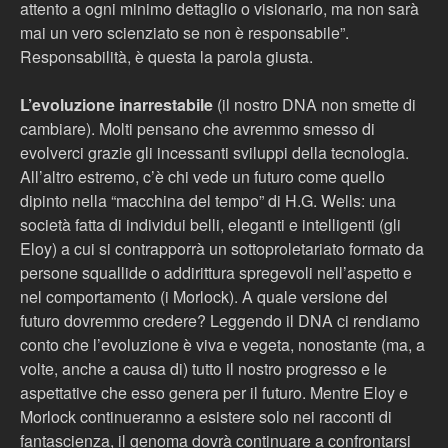
attento a ogni minimo dettaglio o visionario, ma non sarà
mai un vero scienziato se non è responsabile”.
Responsabilità, è questa la parola giusta.
L’evoluzione inarrestabile
(il nostro DNA non smette di
cambiare). Molti pensano che avremmo smesso di
evolverci grazie gli incessanti sviluppi della tecnologia.
All’altro estremo, c’è chi vede un futuro come quello
dipinto nella “macchina del tempo” di H.G. Wells: una
società fatta di individui belli, eleganti e intelligenti (gli
Eloy) a cui si contrapporrà un sottoproletariato formato da
persone squallide o addirittura spregevoli nell’aspetto e
nel comportamento (i Morlock). A quale versione del
futuro dovremmo credere? Leggendo il DNA ci rendiamo
conto che l’evoluzione è viva e vegeta, nonostante (ma, a
volte, anche a causa di) tutto il nostro progresso e le
aspettative che esso genera per il futuro. Mentre Eloy e
Morlock continueranno a esistere solo nei racconti di
fantascienza, il genoma dovrà continuare a confrontarsi