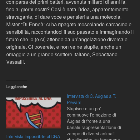
comparsa dei primi batteri, avvenuta miliardi di anni fa,
fino ai giorni nostri? Così è nata l’idea, apparentemente
stravagante, di dare voce e pensieri a una molecola.
Mister “Di Enneà” ci ha ripagato mescolando sarcasmo e
sensibilità, raccontandoci il suo passato e immaginando il
futuro che lo (e ci) attende da un’angolazione diversa e
originale. Ci troverete, e non ve ne stupite, anche un
omaggio a un grande scrittore italiano, Sebastiano
Vassalli.
Leggi anche
Intervista di C. Augias a T.
Pievani
Stupisce e un po’
commuove l’emozione di
Augias di fronte a una
banale rappresentazione di
zampe di diversi animali,
Intervista impossibile al DNA
che dimostra un fenomeno