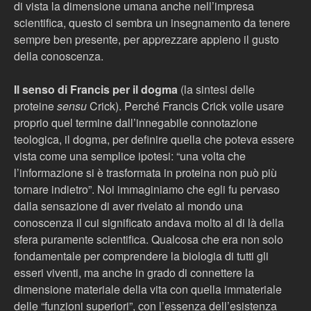
di vista la dimensione umana anche nell’impresa
scientifica, questo ci sembra un insegnamento da tenere
sempre ben presente, per apprezzare appieno il gusto
della conoscenza.
Il senso di Francis per il dogma
(la sintesi delle
proteine
sensu
Crick). Perché Francis Crick volle usare
proprio quel termine dall’innegabile connotazione
teologica, il dogma, per definire quella che poteva essere
vista come una semplice ipotesi: “una volta che
l’informazione si è trasformata in proteina non può più
tornare indietro”. Noi immaginiamo che egli fu pervaso
dalla sensazione di aver rivelato al mondo una
conoscenza il cui significato andava molto al di là della
sfera puramente scientifica. Qualcosa che era non solo
fondamentale per comprendere la biologia di tutti gli
esseri viventi, ma anche in grado di connettere la
dimensione materiale della vita con quella immateriale
delle “funzioni superiori”, con l’essenza dell’esistenza