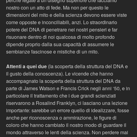
perché legate a un disegno superiore che facciamo
nostro con un atto di fede. Ma non per questo le
dimensioni del mito e della scienza devono essere viste
come opposte e inconciliabili, anzi. Lo straordinario
potere del DNA di penetrare nei nostri pensieri e far
risuonare dentro di noi qualcosa di molto profondo
dipende proprio dalla sua capacità di assumere le
sembianze fascinose e mistiche di un mito.
Attenti a quei due
(la scoperta della struttura del DNA e
il gusto della conoscenza). Le vicende che hanno
accompagnato la scoperta della struttura del DNA da
parte di James Watson e Francis Crick negli anni ‘50, e in
particolare il trattamento che i due grandi scienziati
riservarono a Rosalind Franklyn, ci lasciano una lezione
importante: sarebbe un errore quello di idealizzare, fosse
anche per riconoscenza o ammirazione, le figure di
coloro che hanno cambiato il nostro modo di guardare il
mondo attraverso le lenti della scienza. Non perdere mai