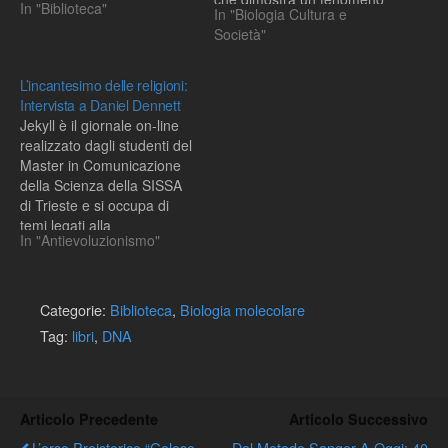
In "Biblioteca"
In "Biologia Cultura e
ben noto, l’omologia, che
Società"
da più di un secolo è solo
una delle tante prove
dell’evoluzione (per chi le
L’incantesimo delle religioni:
conosce). (Qui un articolo
Intervista a Daniel Dennett
recente di Nature su…
Jekyll è il giornale on-line
realizzato dagli studenti del
Master in Comunicazione
della Scienza della SISSA
di Trieste e si occupa di
temi legati alla
In "Antievoluzionismo"
Comunicazione della
scienza.Il nuovo libro di
Dennett, Rompere
l’incantesimo: la religione
Categorie:
Biblioteca
,
Biologia molecolare
come fenomeno naturale,
Tag:
libri
,
DNA
è oggetto dell’intervista
fatta all’autore, che
racconta la sua decisione
di…
Articolo Precedente
Articolo Successivo
L’orso Preistorico “goloso
Dal Metodo Sanger A Oggi: 40