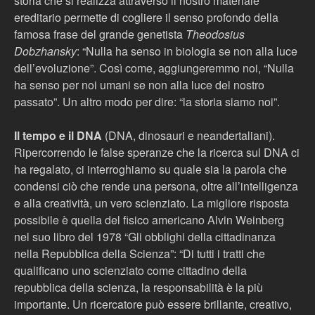
storia che si realizza attraverso il nostro materiale
ereditario permette di cogliere il senso profondo della
famosa frase del grande genetista
Theodosius
Dobzhansky
: “Nulla ha senso in biologia se non alla luce
dell’evoluzione”. Così come, aggiungeremmo noi, “Nulla
ha senso per noi umani se non alla luce del nostro
passato”. Un altro modo per dire: “la storia siamo noi”.
Il tempo e il DNA
(DNA, dinosauri e neandertaliani).
Ripercorrendo le false speranze che la ricerca sul DNA ci
ha regalato, ci interroghiamo su quale sia la parola che
condensi ciò che rende una persona, oltre all’intelligenza
e alla creatività, un vero scienziato. La migliore risposta
possibile è quella del fisico americano Alvin Weinberg
nel suo libro del 1978 “Gli obblighi della cittadinanza
nella Repubblica della Scienza”: “Di tutti i tratti che
qualificano uno scienziato come cittadino della
repubblica della scienza, la responsabilità è la più
importante. Un ricercatore può essere brillante, creativo,