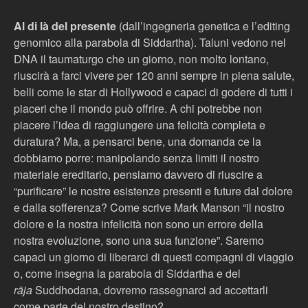
Al di là del presente
(dall’ingegneria genetica e l’editing
genomico alla parabola di Siddartha). Taluni vedono nel
DNA il taumaturgo che un giorno, non molto lontano,
riuscirà a farci vivere per 120 anni sempre in piena salute,
belli come le star di Hollywood e capaci di godere di tutti i
piaceri che il mondo può offrire. A chi potrebbe non
piacere l’idea di raggiungere una felicità completa e
duratura? Ma, a pensarci bene, una domanda ce la
dobbiamo porre: manipolando senza limiti il nostro
materiale ereditario, pensiamo davvero di riuscire a
“purificare” le nostre esistenze presenti e future dal dolore
e dalla sofferenza? Come scrive Mark Manson “il nostro
dolore e la nostra infelicità non sono un errore della
nostra evoluzione, sono una sua funzione”. Saremo
capaci un giorno di liberarci di questi compagni di viaggio
o, come insegna la parabola di Siddartha e del
rāja
Suddhodana, dovremo rassegnarci ad accettarli
come parte del nostro destino?