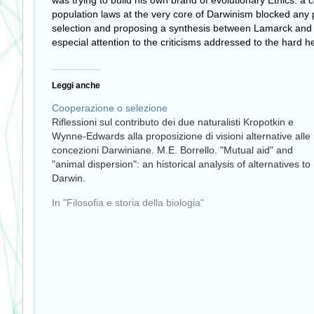
was trying to build his own brand of evolutionary Ethics: a
population laws at the very core of Darwinism blocked any pot
selection and proposing a synthesis between Lamarck and Da
especial attention to the criticisms addressed to the hard 
Leggi anche
Cooperazione o selezione
Riflessioni sul contributo dei due naturalisti Kropotkin e
Wynne-Edwards alla proposizione di visioni alternative alle
concezioni Darwiniane. M.E. Borrello. "Mutual aid" and
"animal dispersion": an historical analysis of alternatives to
Darwin.
In "Filosofia e storia della biologia"