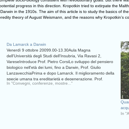
 complete socio-biology consistent with revolutionary goals. But there 
ential progress in this direction. Kropotkin tried to extirpate the Malth
rwin in the 1910s. The aim of this article is to study the basics of t
heredity theory of August Weismann, and the reasons why Kropotkin’s con
Da Lamarck a Darwin
Venerdì 9 ottobre 20099.00-13.30Aula Magna
dell'Università degli Studi dell'Insubria, Via Ravasi 2,
VareseIntroduce Prof. Pietro CorsiLo sviluppo del pensiero
biologico nell'età dei lumi, fino a Darwin, Prof. Giulio
LanzavecchiaPrima e dopo Lamarck. Il miglioramento della
specie umana tra ereditarietà e degenerazione, Prof.
In "Convegni, conferenze, mostre..."
Germana ParetiLa "Teoria della Terra" di Lamarck, Prof.…
Quan
acqu
In "