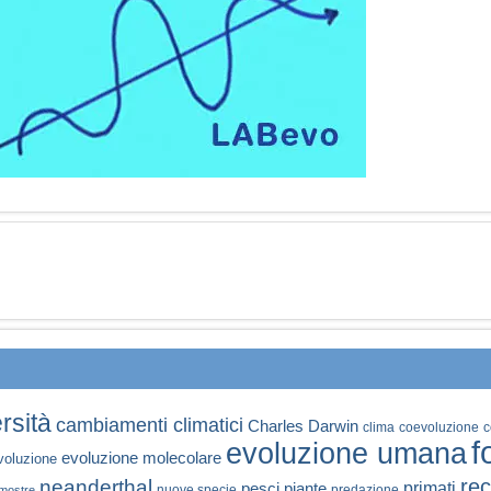
rsità
cambiamenti climatici
Charles Darwin
clima
coevoluzione
c
f
evoluzione umana
evoluzione molecolare
voluzione
rec
neanderthal
primati
pesci
piante
nuove specie
predazione
mostre