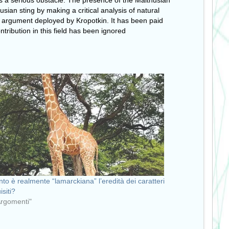
was a serious obstacle. The presence of the Malthusian
usian sting by making a critical analysis of natural
he argument deployed by Kropotkin. It has been paid
tribution in this field has been ignored
to è realmente “lamarckiana” l’eredità dei caratteri
isiti?
Argomenti"