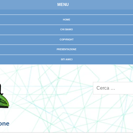
MENU
HOME
CHI SIAMO
COPYRIGHT
PRESENTAZIONE
SITI AMICI
ione