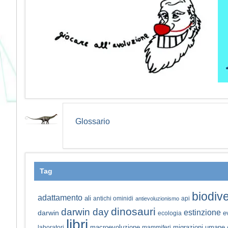
Glossario
Tag
biodive
adattamento
ali
antichi ominidi
api
antievoluzionismo
dinosauri
darwin day
estinzione
darwin
e
ecologia
libri
macroevoluzione
migrazioni umane
laboratori
mammiferi