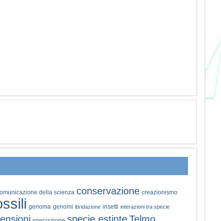
conservazione
omunicazione della scienza
creazionismo
ossili
genoma
genomi
insetti
ibridazione
interazioni tra specie
ensioni
specie estinte
Telmo
speciazione