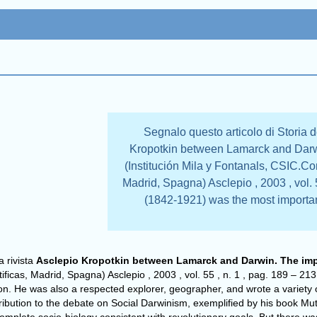
Segnalo questo articolo di Storia d
Kropotkin between Lamarck and Darwi
(Institución Mila y Fontanals, CSIC.Co
Madrid, Spagna) Asclepio , 2003 , vol. 
(1842-1921) was the most importan
a rivista
Asclepio
Kropotkin between Lamarck and Darwin. The imp
ficas, Madrid, Spagna) Asclepio , 2003 , vol. 55 , n. 1 , pag. 189 – 2
ion. He was also a respected explorer, geographer, and wrote a variety
ribution to the debate on Social Darwinism, exemplified by his book Mutu