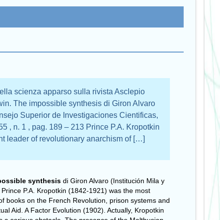
ella scienza apparso sulla rivista Asclepio
n. The impossible synthesis di Giron Alvaro
nsejo Superior de Investigaciones Cientificas,
55 , n. 1 , pag. 189 – 213 Prince P.A. Kropotkin
t leader of revolutionary anarchism of […]
ossible synthesis
di Giron Alvaro (Institución Mila y
13 Prince P.A. Kropotkin (1842-1921) was the most
 of books on the French Revolution, prison systems and
al Aid. A Factor Evolution (1902). Actually, Kropotkin