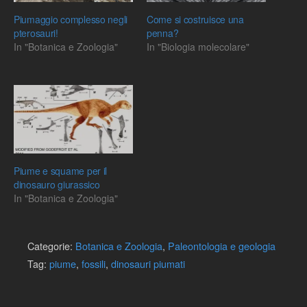
Piumaggio complesso negli
Come si costruisce una
pterosauri!
penna?
In "Botanica e Zoologia"
In "Biologia molecolare"
Piume e squame per il
dinosauro giurassico
In "Botanica e Zoologia"
Categorie:
Botanica e Zoologia
,
Paleontologia e geologia
Tag:
piume
,
fossili
,
dinosauri piumati