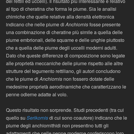
dei rettili ed uccelli). Il risultato più interessante è relativo
al tipo di cheratina che forma le piume. Sia le analisi
chimiche che quelle relative alla densità elettronica
indicano che nelle piume di
Anchiornis
fosse presente
una combinazione di cheratine più simile a quella delle
piume embrionali, delle squame e delle unghie piuttosto
che a quella delle piume degli uccelli moderni adulti.
Dato che queste differenze di composizione sono legate
alle proprietà meccaniche delle piume rispetto alle altre
strutture del tegumento rettiliano, gli autori concludono
che le piume di
Anchiornis
non fossero dotate delle
medesime proprietà aerodinamiche che caratterizzano le
penne odierne adatte al volo.
Questo risultato non sorprende. Studi precedenti (tra cui
quello su
Serikornis
di cui sono coautore) indicano che le
piume degli anchiornithidi non presentino tutti gli
adattamenti che nelle penne moderne conferiscono loro