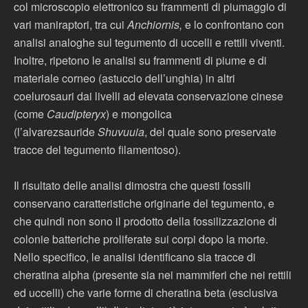
col microscopio elettronico su frammenti di piumaggio di
vari maniraptori, tra cui
Anchiornis,
e lo confrontano con
analisi analoghe sul tegumento di uccelli e rettili viventi.
Inoltre, ripetono le analisi su frammenti di piume e di
materiale corneo (astuccio dell’unghia) in altri
coelurosauri dai livelli ad elevata conservazione cinese
(come
Caudipteryx
) e mongolica
(l’alvarezsauride
Shuvuuia
, del quale sono preservate
tracce del tegumento filamentoso).
Il risultato delle analisi dimostra che questi fossili
conservano caratteristiche originarie del tegumento, e
che quindi non sono il prodotto della fossilizzazione di
colonie batteriche proliferate sui corpi dopo la morte.
Nello specifico, le analisi identificano sia tracce di
cheratina alpha (presente sia nei mammiferi che nei rettili
ed uccelli) che varie forme di cheratina beta (esclusiva