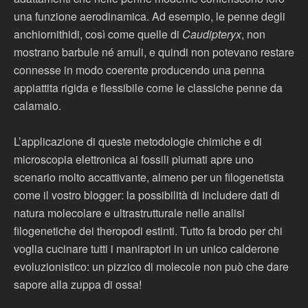
una funzione aerodinamica. Ad esempio, le penne degli
anchiornithidi, così come quelle di
Caudipteryx
, non
mostrano barbule né amuli, e quindi non potevano restare
connesse in modo coerente producendo una penna
appiattita rigida e flessibile come le classiche penne da
calamaio.
L’applicazione di queste metodologie chimiche e di
microscopia elettronica ai fossili piumati apre uno
scenario molto accattivante, almeno per un filogenetista
come il vostro blogger: la possibilità di includere dati di
natura molecolare e ultrastrutturale nelle analisi
filogenetiche dei theropodi estinti. Tutto fa brodo per chi
voglia cucinare tutti i maniraptori in un unico calderone
evoluzionistico: un pizzico di molecole non può che dare
sapore alla zuppa di ossa!