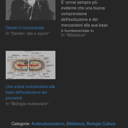
E' ormai sempre più
evidente che una buona
comprensione
dell'evoluzione e dei
meccanismi alla sua base
Darwin il meccanicista
è fondamentale in
In "Darwin: vita e opere"
In "Biblioteca"
numerosi ambiti ed, in
particolare, in medicina. La
biologia evoluzionistica ci
insegna, infatti, come gli
organismi patogeni per
l'uomo si sono evoluti e
come potrebbero
rispondere a determinate
cure mediche. In
Una antica endosimbiosi alla
particolare, una…
base dell’evoluzione dei
procarioti
In "Biologia molecolare"
Categorie:
Antievoluzionismo
,
Biblioteca
,
Biologia Cultura