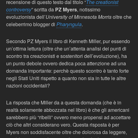
recensione di questo testo dal titolo “
The creationist
controversy
” scritta da
PZ Myers
, notissimo
evoluzionista dell’
University of Minnesota Morris
oltre che
celeberrimo blogger di
Pharyngula
.
Secondo PZ Myers il libro di Kenneth Miller, pur essendo
un’ottima lettura (oltre che un’attenta analisi dei punti di
scontro tra creazionisti e sostenitori dell’evoluzione), ha
un punto debole ovvero dedica poca attenzione ad una
domanda importante: perchè questo scontro è tanto forte
negli Stati Uniti rispetto a quanto non sia in tutte le altre
nazioni occidentali?
La risposta che Miller da a questa domanda (che è in
realtà solamente abbozzata nel libro) è che gli americani
sarebbero più “ribelli” ovvero meno propensi ad accettare
ciò che altri considerano vero. Questa risposta è per
Myers non soddisfacente oltre che dolorosa da leggere,