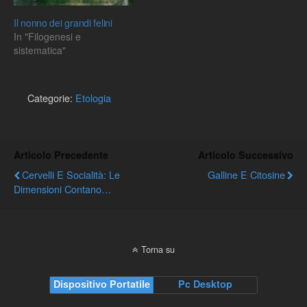
Il nonno dei grandi felini
In "Filogenesi e
sistematica"
Categorie:
Etologia
Articolo Precedente
Articolo Successivo
Cervelli E Socialità: Le
Galline E Citosine
Dimensioni Contano…
Torna su
Dispositivo Portatile
Pc Desktop