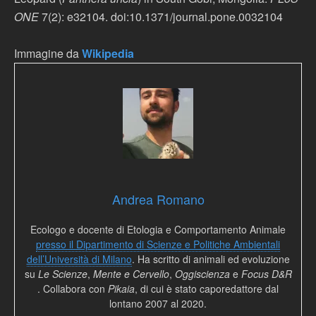
ONE
7(2): e32104. doi:10.1371/journal.pone.0032104
Immagine da
Wikipedia
Andrea Romano
Ecologo e docente di Etologia e Comportamento Animale
presso il Dipartimento di Scienze e Politiche Ambientali
dell’Università di Milano
. Ha scritto di animali ed evoluzione
su
Le Scienze
,
Mente e Cervello
,
Oggiscienza
e
Focus D&R
. Collabora con
Pikaia
, di cui è stato caporedattore dal
lontano 2007 al 2020.