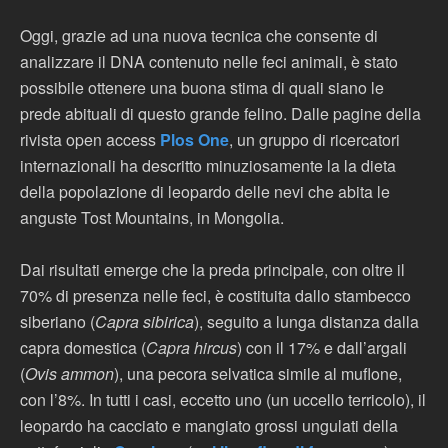
Oggi, grazie ad una nuova tecnica che consente di
analizzare il DNA contenuto nelle feci animali, è stato
possibile ottenere una buona stima di quali siano le
prede abituali di questo grande felino. Dalle pagine della
rivista open access
Plos One
, un gruppo di ricercatori
internazionali ha descritto minuziosamente la la dieta
della popolazione di leopardo delle nevi che abita le
anguste Tost Mountains, in Mongolia.
Dai risultati emerge che la preda principale, con oltre il
70% di presenza nelle feci, è costituita dallo stambecco
siberiano (
Capra sibirica
), seguito a lunga distanza dalla
capra domestica (
Capra hircus
) con il 17% e dall’argali
(
Ovis ammon
), una pecora selvatica simile al muflone,
con l’8%. In tutti i casi, eccetto uno (un uccello terricolo), il
leopardo ha cacciato e mangiato grossi ungulati della