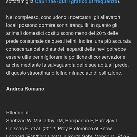
sottofamiglia
Caprinae
(
qui il grafico di frequenza
).
Nel complesso, concludono i ricercatori, gli allevatori
locali possono dormire sonni tranquilli, in quanto gli
animali domestici costituiscono meno del 20% delle
prede consumate da questi felini. Inoltre, una più accurata
conoscenza della dieta dei leopardi delle nevi potrebbe
essere utile per migliorare le politiche di conservazione,
anche mediante la salvaguardia delle sue abituali prede,
di questo straordinario felino minacciato di estinzione.
Andrea Romano
Riferimenti:
Shehzad W, McCarthy TM, Pompanon F, Purevjav L,
Coissac E, et al. (2012) Prey Preference of Snow
Leopard (
Panthera uncia
) in South Gobi, Mongolia.
PLoS