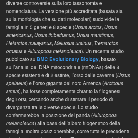
diverse controversie sulla loro tassonomia e
nomenclatura. La versione più accreditata (basata sia
sulla morfologia che su dati molecolari) suddivide la
famiglia in 5 generi e 8 specie (
Ursus arctos
,
Ursus
americanus
,
Ursus thibethanus
,
Ursus marittimus
,
Helarctos malayanus
,
Melursus ursinus
,
Tremarctos
ornatus
e
Ailuropoda melanoleuca
). Un recente studio
pubblicato su
BMC Evolutionary Biology
, basato
sull’analisi del DNA mitocondriale (mtDNAs) delle 8
specie esistenti e di 2 estinte, l’orso delle caverne (
Ursus
spelaeus
) e l’orso gigante del nord America (
Arctodus
simus
), ha forse completamente chiarito la filogenesi
degli orsi, cercando anche di stimare il periodo di
divergenza tra le diverse specie. Lo studio
confermerebbe la posizione del panda (
Ailuropoda
melanoleuca
) alla base dell’albero filogenetico della
famiglia, inoltre posizionerebbe, come tutte le precedenti