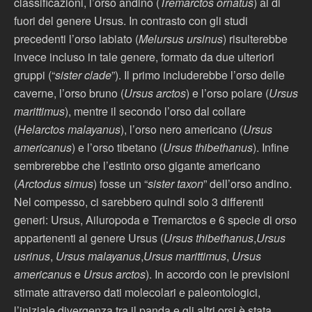
classificazioni, l’orso andino (
Tremarctos ornatus
) al di
fuori del genere Ursus. In contrasto con gli studi
precedenti l’orso labiato (
Melursus ursinus
) risulterebbe
invece incluso in tale genere, formato da due ulteriori
gruppi (“
sister clade
”). Il primo includerebbe l’orso delle
caverne, l’orso bruno (
Ursus arctos
) e l’orso polare (
Ursus
marittimus
), mentre il secondo l’orso dal collare
(
Helarctos malayanus
), l’orso nero americano (
Ursus
americanus
) e l’orso tibetano (
Ursus thibethanus
). Infine
sembrerebbe che l’estinto orso gigante americano
(
Arctodus simus
) fosse un “
sister taxon
” dell’orso andino.
Nel compesso, ci sarebbero quindi solo 3 differenti
generi: Ursus, Ailuropoda e Tremarctos e 6 specie di orso
appartenenti al genere Ursus (
Ursus thibethanus
,
Ursus
usrinus
,
Ursus malayanus
,
Ursus marittimus
,
Ursus
americanus
e
Ursus arctos
). In accordo con le previsioni
stimate attraverso dati molecolari e paleontologici,
l’iniziale divergenza tra il panda e gli altri orsi è stata