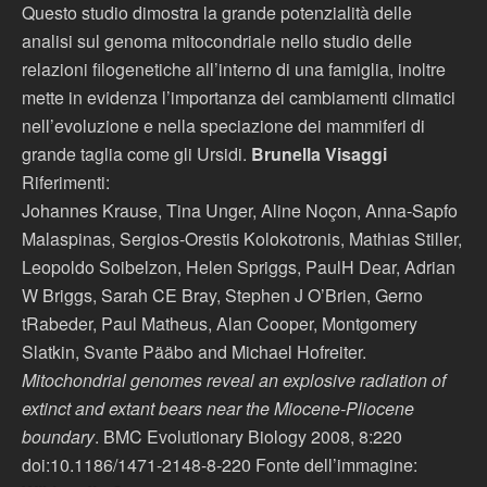
Questo studio dimostra la grande potenzialità delle
analisi sul genoma mitocondriale nello studio delle
relazioni filogenetiche all’interno di una famiglia, inoltre
mette in evidenza l’importanza dei cambiamenti climatici
nell’evoluzione e nella speciazione dei mammiferi di
grande taglia come gli Ursidi.
Brunella Visaggi
Riferimenti:
Johannes Krause, Tina Unger, Aline Noçon, Anna-Sapfo
Malaspinas, Sergios-Orestis Kolokotronis, Mathias Stiller,
Leopoldo Soibelzon, Helen Spriggs, PaulH Dear, Adrian
W Briggs, Sarah CE Bray, Stephen J O’Brien, Gerno
tRabeder, Paul Matheus, Alan Cooper, Montgomery
Slatkin, Svante Pääbo and Michael Hofreiter.
Mitochondrial genomes reveal an explosive radiation of
extinct and extant bears near the Miocene-Pliocene
boundary
. BMC Evolutionary Biology 2008, 8:220
doi:10.1186/1471-2148-8-220 Fonte dell’immagine: