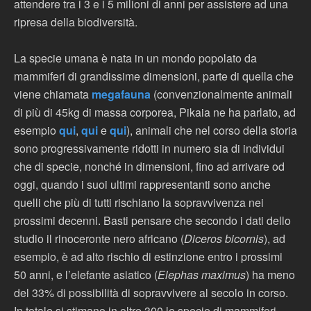
attendere tra i 3 e i 5 milioni di anni per assistere ad una
ripresa della biodiversità.
La specie umana è nata in un mondo popolato da
mammiferi di grandissime dimensioni, parte di quella che
viene chiamata
megafauna
(convenzionalmente animali
di più di 45kg di massa corporea, Pikaia ne ha parlato, ad
esempio
qui
,
qui
e
qui
), animali che nel corso della storia
sono progressivamente ridotti in numero sia di individui
che di specie, nonché in dimensioni, fino ad arrivare od
oggi, quando i suoi ultimi rappresentanti sono anche
quelli che più di tutti rischiano la sopravvivenza nei
prossimi decenni. Basti pensare che secondo i dati dello
studio il rinoceronte nero africano (
Diceros bicornis
), ad
esempio, è ad alto rischio di estinzione entro i prossimi
50 anni, e l’elefante asiatico (
Elephas maximus
) ha meno
del 33% di possibilità di sopravvivere al secolo in corso.
In totale si stimano in oltre 300 le specie di mammiferi