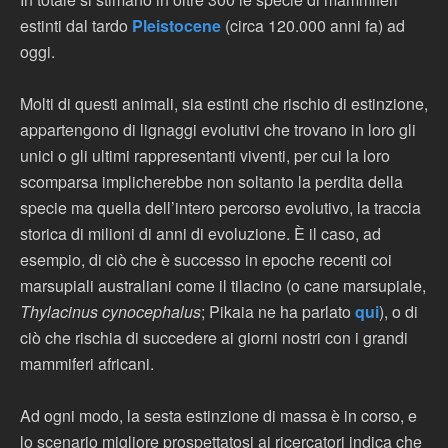
estinti dal tardo
Pleistocene
(circa 120.000 anni fa) ad
oggi.
Molti di questi animali, sia estinti che rischio di estinzione,
appartengono di lignaggi evolutivi che trovano in loro gli
unici o gli ultimi rappresentanti viventi, per cui la loro
scomparsa implicherebbe non soltanto la perdita della
specie ma quella dell’intero percorso evolutivo, la traccia
storica di milioni di anni di evoluzione. È il caso, ad
esempio, di ciò che è successo in epoche recenti coi
marsupiali australiani come il tilacino (o cane marsupiale,
Thylacinus cynocephalus
; Pikaia ne ha parlato
qui
), o di
ciò che rischia di succedere ai giorni nostri con i grandi
mammiferi africani.
Ad ogni modo, la sesta estinzione di massa è in corso, e
lo scenario migliore prospettatosi ai ricercatori indica che