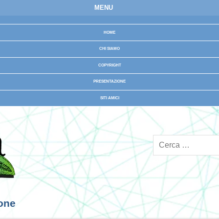
MENU
HOME
CHI SIAMO
COPYRIGHT
PRESENTAZIONE
SITI AMICI
ione