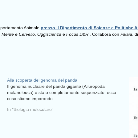
omportamento Animale
presso il Dipartimento di Scienze e Politiche A
,
Mente e Cervello
,
Oggiscienza
e
Focus D&R
. Collabora con
Pikaia
, d
Alla scoperta del genoma del panda
Il genoma nucleare del panda gigante (Ailuropoda
melanoleuca) è stato completamente sequenziato, ecco
cosa stiamo imparando
In "Biologia molecolare"