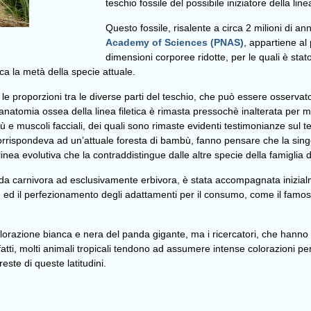
teschio fossile del possibile iniziatore della lin
Questo fossile, risalente a circa 2 milioni di ann
Academy of Sciences (PNAS)
, appartiene al
dimensioni corporee ridotte, per le quali è st
ca la metà della specie attuale.
le proporzioni tra le diverse parti del teschio, che può essere osservat
atomia ossea della linea filetica è rimasta pressochè inalterata per mil
e muscoli facciali, dei quali sono rimaste evidenti testimonianze sul tes
corrispondeva ad un’attuale foresta di bambù, fanno pensare che la sing
a linea evolutiva che la contraddistingue dalle altre specie della famiglia 
 da carnivora ad esclusivamente erbivora, è stata accompagnata inizial
 ed il perfezionamento degli adattamenti per il consumo, come il famoso 
lorazione bianca e nera del panda gigante, ma i ricercatori, che hanno
i, molti animali tropicali tendono ad assumere intense colorazioni per p
este di queste latitudini.