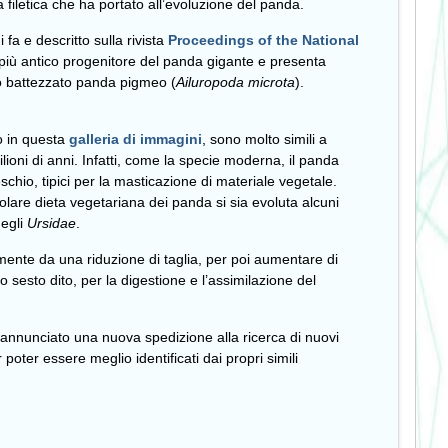
ea filetica che ha portato all’evoluzione del panda.
i fa e descritto sulla rivista
Proceedings of the National
 più antico progenitore del panda gigante e presenta
ato battezzato panda pigmeo (
Ailuropoda
microta
).
o in questa
galleria di immagini
, sono molto simili a
ioni di anni. Infatti, come la specie moderna, il panda
chio, tipici per la masticazione di materiale vegetale.
olare dieta vegetariana dei panda si sia evoluta alcuni
degli
Ursidae
.
mente da una riduzione di taglia, per poi aumentare di
sesto dito, per la digestione e l’assimilazione del
 annunciato una nuova spedizione alla ricerca di nuovi
oter essere meglio identificati dai propri simili