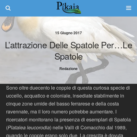
15 Giugno 2017
L’attrazione Delle Spatole Per…le
Spatole
Redazione
Sono oltre duecento le coppie di questa curiosa specie di
uccello, acquatico e coloniale, insediate stabilmente in
cinque zone umide del basso ferrarese e della costa
ravennate, ma il loro numero potrebbe aumentare. I
ricercatori monitorano la presenza di esemplari di Spatola
(
Platalea leucorodia
) nelle Valli di Comacchio dal 1989,
quando le coppie erano solo due. La crescita è dovuta