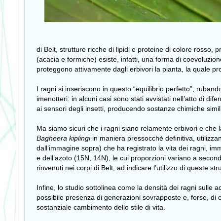
di Belt, strutture ricche di lipidi e proteine di colore ross
(acacia e formiche) esiste, infatti, una forma di coevoluzion
proteggono attivamente dagli erbivori la pianta, la quale prod
I ragni si inseriscono in questo “equilibrio perfetto”, ruba
imenotteri: in alcuni casi sono stati avvistati nell’atto di di
ai sensori degli insetti, producendo sostanze chimiche simil
Ma siamo sicuri che i ragni siano relamente erbivori e che la 
Bagheera kiplingi
in maniera pressocchè definitiva, utilizza
dall’immagine sopra) che ha registrato la vita dei ragni, immo
e dell’azoto (15N, 14N), le cui proporzioni variano a seconda
rinvenuti nei corpi di Belt, ad indicare l’utilizzo di queste 
Infine, lo studio sottolinea come la densità dei ragni sulle a
possibile presenza di generazioni sovrapposte e, forse, di 
sostanziale cambimento dello stile di vita.