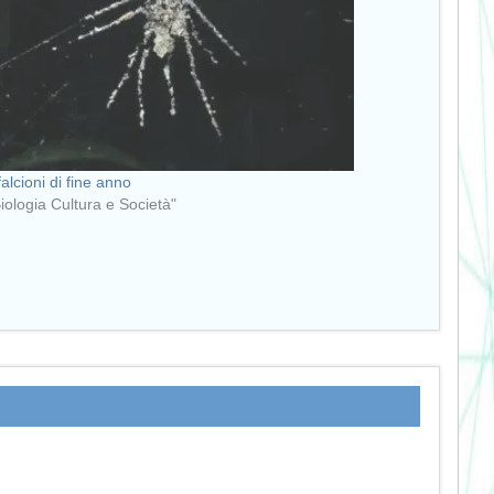
falcioni di fine anno
Biologia Cultura e Società"