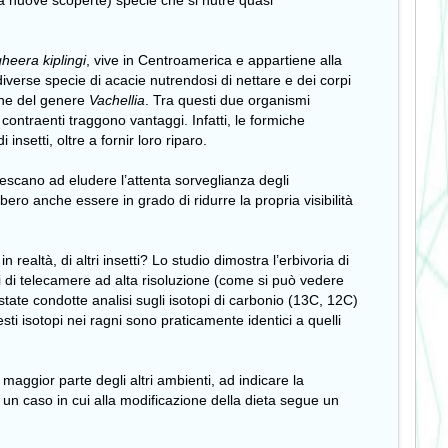
o a nuove scoperte) specie che si nutre quasi
heera kiplingi
, vive in Centroamerica e appartiene alla
 diverse specie di acacie nutrendosi di nettare e dei corpi
iche del genere
Vachellia
. Tra questi due organismi
 contraenti traggono vantaggi. Infatti, le formiche
nsetti, oltre a fornir loro riparo.
iescano ad eludere l’attenta sorveglianza degli
bbero anche essere in grado di ridurre la propria visibilità
realtà, di altri insetti? Lo studio dimostra l’erbivoria di
si di telecamere ad alta risoluzione (come si può vedere
 state condotte analisi sugli isotopi di carbonio (13C, 12C)
ti isotopi nei ragni sono praticamente identici a quelli
 maggior parte degli altri ambienti, ad indicare la
 un caso in cui alla modificazione della dieta segue un