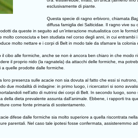
ora: esisterebbe, infatti, un’unica (almeno fin
esclusivamente di piante.
Questa specie di ragno erbivoro, chiamata
Bag
diffusa famiglia dei Salticidae. Il ragno vive su
o, prodotti da queste in seguito ad un’interazione mutualistica con le form
e molto conosciuta e ben studiata nel corso degli anni, in cui entrambi i
uce molto nettare e i corpi di Belt in modo tale da sfamare la colonia di i
ndo il cibo alle formiche, anche se non è ancora ben chiaro in che modo r
fendere il proprio nido (la ragnatela) da attacchi delle formiche, ma potre
i a quelle prodotte dalle formiche.
loro presenza sulle acacie non sia dovuta al fatto che essi si nutrono, in 
ndo due modalità di indagine: in primo luogo, i ricercatori si sono avval
rtalandoli nell’atto di nutrirsi dei corpi di Belt. In secondo luogo, sono
 della dieta prevalente assunta dall’animale. Ebbene, i rapporti tra ques
strutture come fonte primaria di sostentamento.
cacie difese dalle formiche sia molto superiore a quella riscontrata nella
cure parentali. Nel caso tale ipotesi fosse confermata, assisteremmo ad