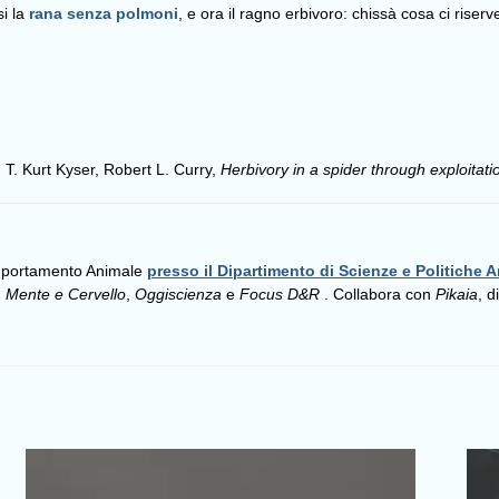
si la
rana senza polmoni
, e ora il ragno erbivoro: chissà cosa ci riser
T. Kurt Kyser, Robert L. Curry,
Herbivory in a spider through exploitat
omportamento Animale
presso il Dipartimento di Scienze e Politiche A
,
Mente e Cervello
,
Oggiscienza
e
Focus D&R
. Collabora con
Pikaia
, d