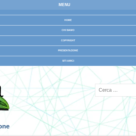
MENU
HOME
CHI SIAMO
COPYRIGHT
PRESENTAZIONE
SITI AMICI
ione