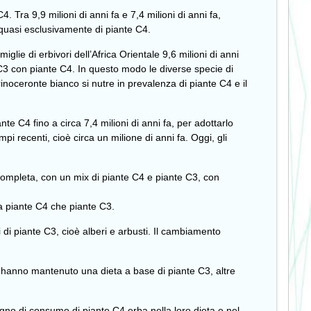
. Tra 9,9 milioni di anni fa e 7,4 milioni di anni fa,
i quasi esclusivamente di piante C4.
lie di erbivori dell’Africa Orientale 9,6 milioni di anni
te C3 con piante C4. In questo modo le diverse specie di
inoceronte bianco si nutre in prevalenza di piante C4 e il
e C4 fino a circa 7,4 milioni di anni fa, per adottarlo
 recenti, cioè circa un milione di anni fa. Oggi, gli
ncompleta, con un mix di piante C4 e piante C3, con
ia piante C4 che piante C3.
di piante C3, cioè alberi e arbusti. Il cambiamento
ie hanno mantenuto una dieta a base di piante C3, altre
gno di consumo di piante C4 erba nella loro dieta e nel