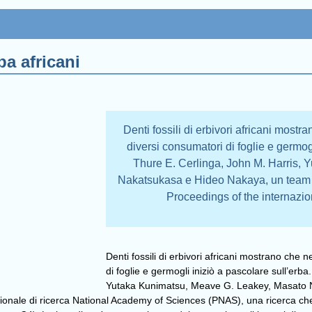
ba africani
Denti fossili di erbivori africani mostra
diversi consumatori di foglie e germog
Thure E. Cerlinga, John M. Harris,
Nakatsukasa e Hideo Nakaya, un team d
Proceedings of the internazi
Denti fossili di erbivori africani mostrano che n
di foglie e germogli iniziò a pascolare sull’erb
Yutaka Kunimatsu, Meave G. Leakey, Masato N
onale di ricerca National Academy of Sciences (PNAS), una ricerca che an