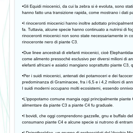
•Gli Equidi miocenici, da cui la zebra si è evoluta, sono stat
hanno fatto una transizione rapida, come mostrano i dati pale
•I rinoceronti miocenici hanno inoltre adottato principalment
fa. Tuttavia, alcune specie hanno continuato a nutrirsi di f
rinoceronti miocenici non sono state necessariamente in comp
rinoceronte nero di piante C3.
•Due linee ancestrali di elefanti miocenici, cioè Elephantida
come alimento pressoché esclusivo per diversi milioni di ann
elefanti africani e asiatici mangiano soprattutto piante C3, q
•Per i suidi miocenici, antenati dei potamoceri e dei facoce
predominanza di Graminacee, fra i 6,5 e i 4,2 milioni di anni
I suidi moderni occupano molti ecosistemi, essendo onnivori
•L’ippopotamo comune mangia oggi principalmente piante C4, 
alimentare da piante C3 a piante C4 fu graduale.
•I bovidi, che oggi comprendono gazzelle, gnu e buffalo del
consumano piante C4 e alcune specie si nutrono di entrambi 
•I Deinotheriidae, un gruppo di proboscidati del Vecchio M