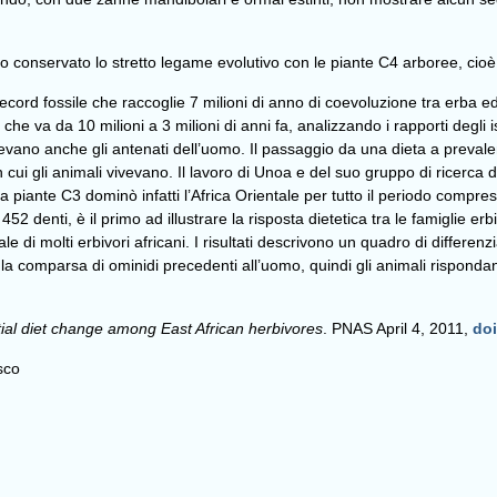
no conservato lo stretto legame evolutivo con le piante C4 arboree, cioè t
ecord fossile che raccoglie 7 milioni di anno di coevoluzione tra erba 
 che va da 10 milioni a 3 milioni di anni fa, analizzando i rapporti degli 
vivevano anche gli antenati dell’uomo. Il passaggio da una dieta a prevale
cui gli animali vivevano. Il lavoro di Unoa e del suo gruppo di ricerca d
 piante C3 dominò infatti l’Africa Orientale per tutto il periodo compreso
 452 denti, è il primo ad illustrare la risposta dietetica tra le famiglie e
pale di molti erbivori africani. I risultati descrivono un quadro di differe
 la comparsa di ominidi precedenti all’uomo, quindi gli animali rispon
tial diet change among East African herbivores
. PNAS April 4, 2011,
doi
usco