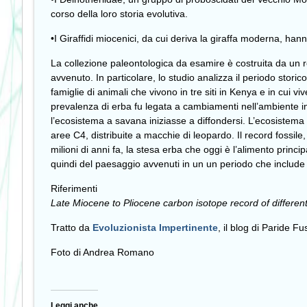
corso della loro storia evolutiva.
•I Giraffidi miocenici, da cui deriva la giraffa moderna, han
La collezione paleontologica da esamire è costruita da un r
avvenuto. In particolare, lo studio analizza il periodo storico
famiglie di animali che vivono in tre siti in Kenya e in cui 
prevalenza di erba fu legata a cambiamenti nell’ambiente in 
l’ecosistema a savana iniziasse a diffondersi. L’ecosistema a
aree C4, distribuite a macchie di leopardo. Il record fossile,
milioni di anni fa, la stesa erba che oggi è l’alimento princi
quindi del paesaggio avvenuti in un un periodo che include
Riferimenti
Late Miocene to Pliocene carbon isotope record of differen
Tratto da
Evoluzionista Impertinente
, il blog di Paride F
Foto di Andrea Romano
Leggi anche