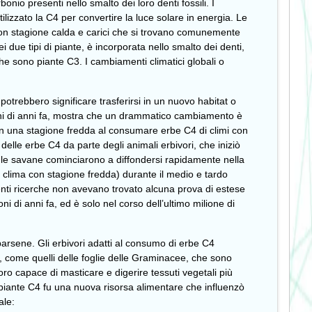
rbonio presenti nello smalto dei loro denti fossili. I
lizzato la C4 per convertire la luce solare in energia. Le
 con stagione calda e carici che si trovano comunemente
i due tipi di piante, è incorporata nello smalto dei denti,
he sono piante C3. I cambiamenti climatici globali o
otrebbero significare trasferirsi in un nuovo habitat o
milioni di anni fa, mostra che un drammatico cambiamento è
con una stagione fredda al consumare erbe C4 di climi con
delle erbe C4 da parte degli animali erbivori, che iniziò
e le savane cominciarono a diffondersi rapidamente nella
 clima con stagione fredda) durante il medio e tardo
nti ricerche non avevano trovato alcuna prova di estese
i di anni fa, ed è solo nel corso dell’ultimo milione di
barsene. Gli erbivori adatti al consumo di erbe C4
io, come quelli delle foglie delle Graminacee, che sono
oro capace di masticare e digerire tessuti vegetali più
di piante C4 fu una nuova risorsa alimentare che influenzò
ale: