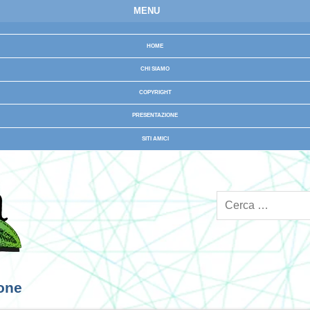
MENU
HOME
CHI SIAMO
COPYRIGHT
PRESENTAZIONE
SITI AMICI
ione