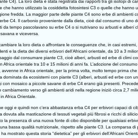
iante C4). La loro dieta è stata registrata dai rapporti tra gli isotopi di ca
 che hanno utilizzato la cosiddetta fotosintesi C3 o quelle che hanno uti
tagione fredda. La maggior parte delle piante C4 sono erbe di ambienti
o erbe C4. Il carbonio proveniente dalla dieta, cioè dal consumo di uno de
rti da tempo pascolavano su erbe C4 o si nutrivano su arbusti e alberi c
n savana e viceversa.
biare la loro dieta o affrontare le conseguenze che, in casi estremi, p
 denti e la dieta dei diversi erbivori dell’Africani orientale, da 10 a 3 
assaggio dal consumare piante C3, cioè alberi, arbusti ed erbe di climi 
 Africa orientale tra 10 e 15 milioni di anni fa. L’adozione del consumo 
 avvenne in Africa orientale, per la prima volta, molto tempo prima ch
ra dominata da ecosistemi con piante C3 (alberi, arbusti ed erbe con un
gi con mosaico a piccole savane di erbe C4 erano già presenti. Precede
 cambiamento verso gli ambienti aridi nella regione iniziò circa 2,7 milion
n Africa Orientale.
me oggi e quindi non c’era abbastanza erba C4 per erbivori capaci di ci
dovuta alla masticazione di tessuti vegetali più fibrosi e ricchi di silic
to la presenza di una nuova fonte di cibo disponibile per qualsiasi erbiv
sa e una bassa qualità nutrizionale, rispetto alle piante C3. La comparsa 
a mostrato questa storia “dietetica” per gli erbivori dell’Africani Orient