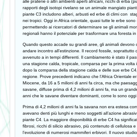
alle praterie o altri ambienti aperti africani, ricchi di erba (p
rapporti degli isotopi rivelano se un animale mangiato piante
piante C3 includono alberi, arbusti ed erbe di climi con s
nei tropici. Oggi in Africa orientale, quasi tutte le erbe son
permettendo ai ricercatori di determinare se gli animali mo
regionali hanno il potenziale per trasformare una foresta i
Quando questo accade su grandi aree, gli animali devono cam
andare incontro all’estinzione. Il record fossile, soprattutto
avvenuto a in tempi differenti. Il cambiamento è stato il p
una stagione calda, tropicale, comparsa per la prima volta in
dopo la comparsa della stagione calda e delle sue erbe C4,
regione. Prove precedenti indicano che l’Africa Orientale e
Miocene, da 16 a 5 milioni di anni fa circa, ma che paesag
savane, diffuse prima di 4,2 milioni di anni fa, ma un grande
anni che le savane diventare dominanti, come lo sono oggi i
Prima di 4,2 milioni di anni fa la savana non era estesa co
avevano denti più lunghi e meno soggetti all’azione abrasiva 
piante C4. La maggiore disponibilità di erbe C4 ha significa
fibrosi, ricchi di silicio abrasivo, più contenuto di cellulo
l’evoluzione di numerosi mammiferi erbivori. Il nuovo studio h