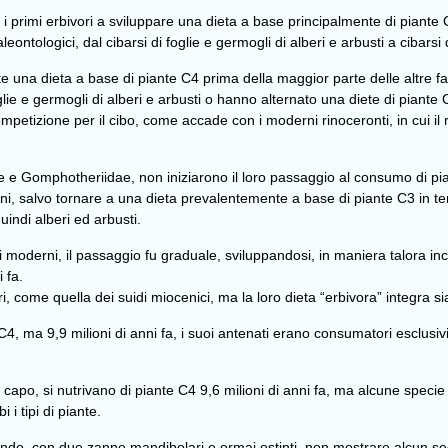
i i primi erbivori a sviluppare una dieta a base principalmente di piante C4
ontologici, dal cibarsi di foglie e germogli di alberi e arbusti a cibars
e una dieta a base di piante C4 prima della maggior parte delle altre famig
oglie e germogli di alberi e arbusti o hanno alternato una diete di pian
etizione per il cibo, come accade con i moderni rinoceronti, in cui il r
e e Gomphotheriidae, non iniziarono il loro passaggio al consumo di piant
i, salvo tornare a una dieta prevalentemente a base di piante C3 in tempi
uindi alberi ed arbusti.
ri moderni, il passaggio fu graduale, sviluppandosi, in maniera talora i
 fa.
, come quella dei suidi miocenici, ma la loro dieta “erbivora” integra s
ma 9,9 milioni di anni fa, i suoi antenati erano consumatori esclusivi 
 capo, si nutrivano di piante C4 9,6 milioni di anni fa, ma alcune spec
i tipi di piante.
ondo, con due zanne mandibolari e ormai estinti, non mostrare alcun se