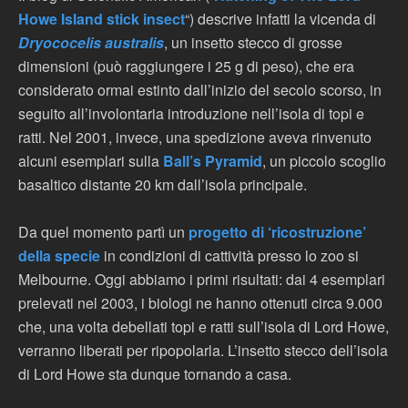
Howe Island stick insect
“) descrive infatti la vicenda di
Dryococelis
australis
, un insetto stecco di grosse
dimensioni (può raggiungere i 25 g di peso), che era
considerato ormai estinto dall’inizio del secolo scorso, in
seguito all’involontaria introduzione nell’isola di topi e
ratti. Nel 2001, invece, una spedizione aveva rinvenuto
alcuni esemplari sulla
Ball’s Pyramid
, un piccolo scoglio
basaltico distante 20 km dall’isola principale.
Da quel momento partì un
progetto di ‘ricostruzione’
della specie
in condizioni di cattività presso lo zoo si
Melbourne. Oggi abbiamo i primi risultati: dai 4 esemplari
prelevati nel 2003, i biologi ne hanno ottenuti circa 9.000
che, una volta debellati topi e ratti sull’isola di Lord Howe,
verranno liberati per ripopolarla. L’insetto stecco dell’isola
di Lord Howe sta dunque tornando a casa.