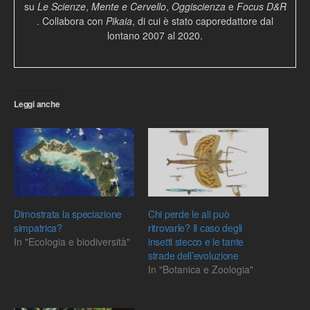
su
Le Scienze
,
Mente e Cervello
,
Oggiscienza
e
Focus D&R
. Collabora con
Pikaia
, di cui è stato caporedattore dal
lontano 2007 al 2020.
Leggi anche
Dimostrata la speciazione
Chi perde le ali può
simpatrica?
ritrovarle? Il caso degli
In "Ecologia e biodiversità"
insetti stecco e le tante
strade dell’evoluzione
In "Botanica e Zoologia"